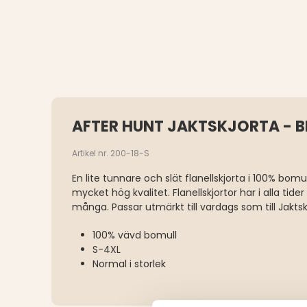
AFTER HUNT JAKTSKJORTA - B
Artikel nr. 200-18-S
En lite tunnare och slät flanellskjorta i 100% bomull
mycket hög kvalitet. Flanellskjortor har i alla tider
många. Passar utmärkt till vardags som till Jaktsk
100% vävd bomull
S-4XL
Normal i storlek