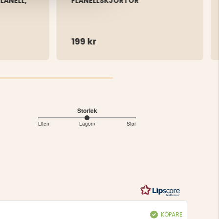
LANELL,
FLANELLSKJORTOR
199 kr
Storlek
3
Liten
Lagom
Stor
Baserat
utav
5
på
1
betyg
KÖPARE
Bekräftad