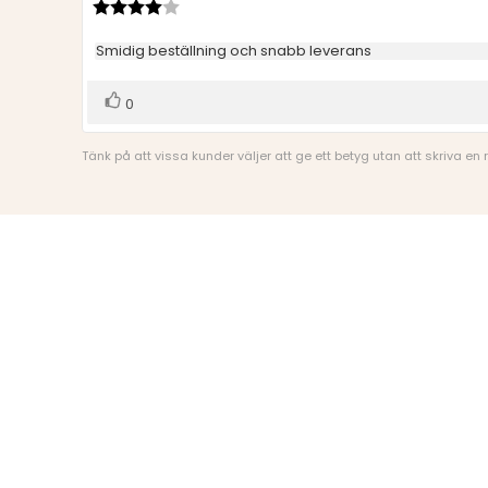
Recensionsbetyg:
4.0
utav
Recensionstext:
Smidig beställning och snabb leverans
5
stjärnor
Rösta
röst(er)
0
upp
Tänk på att vissa kunder väljer att ge ett betyg utan att skriva en