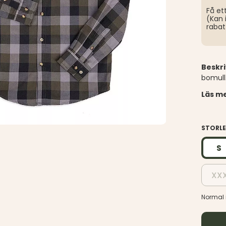
Få et
(Kan 
rabat
Beskr
Läs me
STORL
S
XX
Normal i