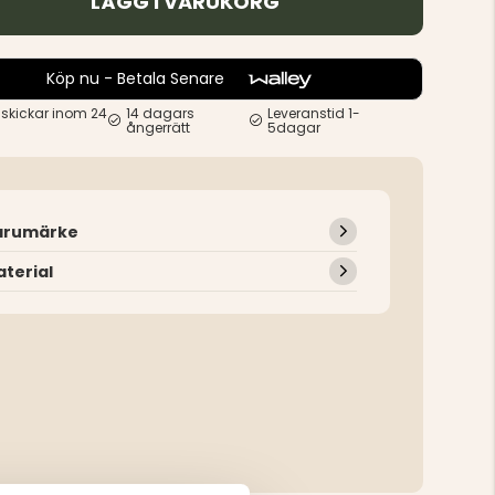
LÄGG I VARUKORG
Köp nu - Betala Senare
 skickar inom 24
14 dagars
Leveranstid 1-
ångerrätt
5dagar
arumärke
terial