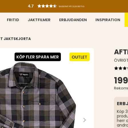
4.7
BASERAT PÅ 3128 BETYG
FRITID
JAKTFILMER
ERBJUDANDEN
INSPIRATION
NT JAKTSKJORTA
AFT
ÖVRIG
199
Rekomm
ERB
Köp 3
produ
herr 
andr