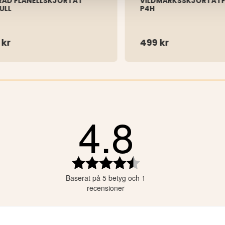
AD FLANELLSKJORTA I
VILDMARKSSKJORTA I F
ULL
P4H
 kr
499 kr
4.8
ärnor
ärnor
ärnor
Betyg:
4.8
ärnor
Baserat på 5 betyg och 1
utav
ärnor
5
recensioner
stjärnor