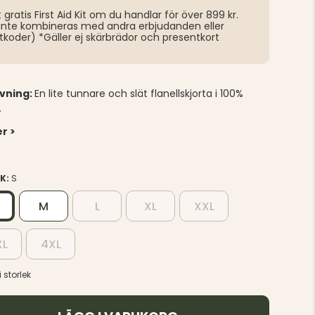
t gratis First Aid Kit om du handlar för över 899 kr.
inte kombineras med andra erbjudanden eller
tkoder) *Gäller ej skärbrädor och presentkort
ivning:
En lite tunnare och slät flanellskjorta i 100%
bomull.
r >
EK:
S
M
L
XL
XXL
XL
4XL
 storlek