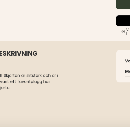
Vi
h
ESKRIVNING
V
Ma
. Skjortan är slitstark och är i
 varit ett favoritplagg hos
jorta.