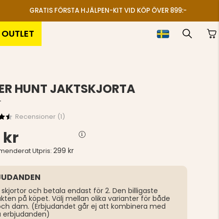
GRATIS FÖRSTA HJÄLPEN-KIT VID KÖP ÖVER 899:-
OUTLET
ER HUNT JAKTSKJORTA
T
Recensioner (
1
)
 kr
299 kr
enderat Utpris:
JUDANDEN
 skjortor och betala endast för 2. Den billigaste
kten på köpet. Välj mellan olika varianter för både
och dam. (Erbjudandet går ej att kombinera med
a erbjudanden)