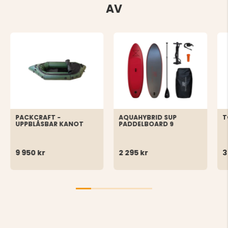
AV
PACKCRAFT -
AQUAHYBRID SUP
T
UPPBLÅSBAR KANOT
PADDELBOARD 9
9 950 kr
2 295 kr
3