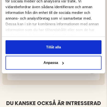
för sociala medier och analysera vår trafik. Vi
Mått
vidarebefordrar även sådana identifierare och annan
information från din enhet till de sociala medier och
Längd: 274 cm
annons- och analysföretag som vi samarbetar med.
Bredd: 76 cm
Dessa kan i sin tur kombinera informationen med annan
Tjocklek: 10 cm
information som du har tillhandahållit eller som de har
samlat in när du har använt deras tjänster.
Vikt
Tillåt alla
12 kg
Anpassa
Varumärke
DU KANSKE OCKSÅ ÄR INTRESSERAD