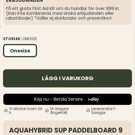
ERBJUDANDEN
Få ett gratis First Aid Kit om du handlar för över 899 kr.
(Kan inte kombineras med andra erbjudanden eller
rabattkoder) *Gäller ej skärbrädor och presentkort
STORLEK:
ONESIZE
Onesize
LÄGG I VARUKORG
Köp nu - Betala Senare
Vi skickar inom 24
14 dagars
Leveranstid 1-
h
ångerrätt
5dagar
AQUAHYBRID SUP PADDELBOARD 9