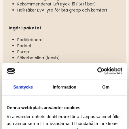
Rekommenderat lufttryck: 15 PSI (1 bar)
Halksäker EVA-yta för bra grepp och komfort
Ingår i paketet
Paddleboard
Paddel
Pump
Säkerhetslina (leash)
Fena
Reparationskit
Transportväska
Samtycke
Information
Om
Material
1-lagers dropstitch-konstruktion
Denna webbplats använder cookies
PVC
Vi använder enhetsidentifierare för att anpassa innehållet
EVA
och annonserna till användarna, tillhandahålla funktioner