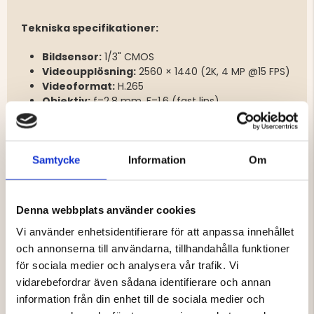
Tekniska specifikationer:
Bildsensor:
1/3" CMOS
Videoupplösning:
2560 × 1440 (2K, 4 MP @15 FPS)
Videoformat:
H.265
Objektiv:
f=2,8 mm, F=1,6 (fast lins)
Synfält:
95° horisontellt / 57° vertikalt / 115°
diagonalt
Nattseende:
12 × 940 nm IR-LED (osynliga)
Räckvidd nattseende:
upp till 10 meter
Samtycke
Information
Om
PIR-detektering:
justerbar upp till 10 m, 120° vinkel
Ljud:
tvåvägsljud (mikrofon & högtalare)
Inspelning:
rörelseaktiverad
Denna webbplats använder cookies
Larm:
pushnotiser, e-post och anpassningsbara
Vi använder enhetsidentifierare för att anpassa innehållet
ljudvarningar
och annonserna till användarna, tillhandahålla funktioner
för sociala medier och analysera vår trafik. Vi
Ström & lagring:
vidarebefordrar även sådana identifierare och annan
information från din enhet till de sociala medier och
Batteri:
6000 mAh uppladdningsbart