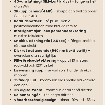
4G-anslutning (SIM-kort krävs)
– fungerar helt
utan WiFi
2K-upplösning (4 MP)
– skarpa och tydliga bilder
(2560 × 1440)
Realtidsnotiser
– få push- och e-
postmeddelanden med bild vid rörelse
Intelligent djur- och persondetektering
–
minskar falsklarm
Snabb utlösningstid (0,5 sek)
– fångar snabba
rörelser direkt
Diskret nattseende (940 nm No-Glow IR)
–
övervakar utan synligt ljus
PIR-rörelsedetektering
– upp till 10 meters
räckvidd och 120° vinkel
Livevisning i app
– se vad som händer direkt i
mobilen
Tvåvägsljud
– kommunicera i realtid via kamera
och app
16x digital zoom
– zooma in detaljer på distans
Solpanel ingår
– för längre driftstid
Väderbeständig design
– klarar -10°C till +55°C