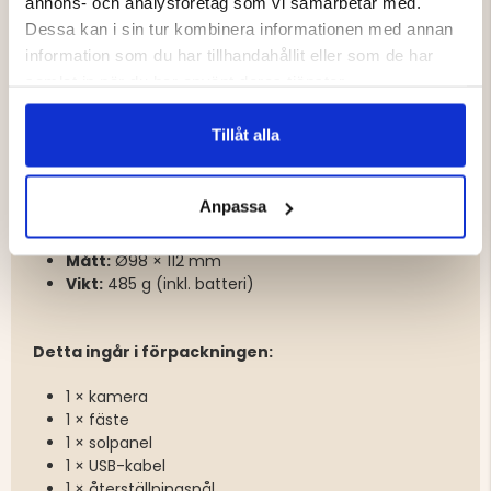
annons- och analysföretag som vi samarbetar med.
Solpanel:
stöd för Reolink solpanel (ingår)
Dessa kan i sin tur kombinera informationen med annan
Ström:
USB-C / 5V 2A
Lokal lagring:
microSD upp till 128 GB (ingår ej)
information som du har tillhandahållit eller som de har
Molnlagring:
Reolink Cloud
samlat in när du har använt deras tjänster.
Tillåt alla
Övrigt:
Smart hem:
fungerar med Google Assistant
Anpassa
Drifttemperatur:
-10°C till +55°C
Vattentålig:
Ja
Mått:
Ø98 × 112 mm
Vikt:
485 g (inkl. batteri)
Detta ingår i förpackningen:
1 × kamera
1 × fäste
1 × solpanel
1 × USB-kabel
1 × återställningsnål