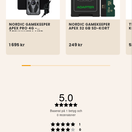
NORDIC GAMEKEEPER
NORDIC GAMEKEEPER
T
APEX PRO 4G -
APEX 32 GB SD-KORT
K
ÅTELKAMERA MED
SOLPANEL
1 695 kr
249 kr
5
5.0
Betyg:
5.0
Baserat på 1 betyg och
utav
0 recensioner
5
Betyg: 5 utav 5 stjärnor
röster
stjärnor
1
Betyg: 4 utav 5 stjärnor
röster
0