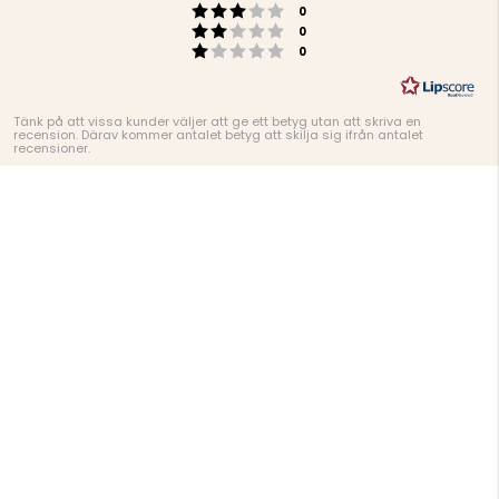
Betyg: 3 utav 5 stjärnor
röster
0
Betyg: 2 utav 5 stjärnor
röster
0
Betyg: 1 utav 5 stjärnor
röster
0
Tänk på att vissa kunder väljer att ge ett betyg utan att skriva en
recension. Därav kommer antalet betyg att skilja sig ifrån antalet
recensioner.