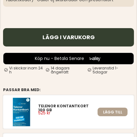
LÄGG I VARUKORG
Köp nu - Betala Senare
Vi skickar inom 24
14 dagars
Leveranstid 1-
h
ångerrätt
5dagar
PASSAR BRA MED:
TELENOR KONTANTKORT
100 GB
LÄGG TILL
525 kr