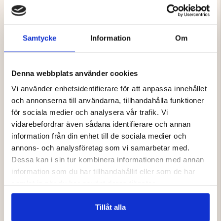
5,6 mm - .22
6 mm - .243
6,5 mm - .25
Samtycke
Information
Om
7 mm - .270
30-06, 308 - .30
8 mm - .32
9,3 mm - .357
Denna webbplats använder cookies
.338
Vi använder enhetsidentifierare för att anpassa innehållet
.416 - 458
och annonserna till användarna, tillhandahålla funktioner
Hagel kaliber 12
för sociala medier och analysera vår trafik. Vi
vidarebefordrar även sådana identifierare och annan
information från din enhet till de sociala medier och
Varumärke
annons- och analysföretag som vi samarbetar med.
Dessa kan i sin tur kombinera informationen med annan
information som du har tillhandahållit eller som de har
samlat in när du har använt deras tjänster.
Tillåt alla
DU KANSKE OCKSÅ ÄR INTRESSERAD