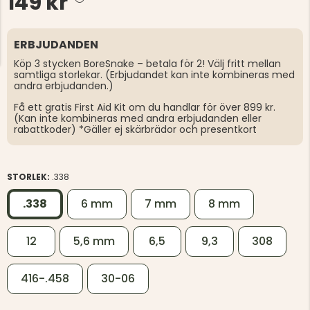
149 kr
ERBJUDANDEN
Köp 3 stycken BoreSnake – betala för 2! Välj fritt mellan
samtliga storlekar. (Erbjudandet kan inte kombineras med
andra erbjudanden.)
Få ett gratis First Aid Kit om du handlar för över 899 kr.
(Kan inte kombineras med andra erbjudanden eller
rabattkoder) *Gäller ej skärbrädor och presentkort
STORLEK:
.338
.338
6 mm
7 mm
8 mm
12
5,6 mm
6,5
9,3
308
416-.458
30-06