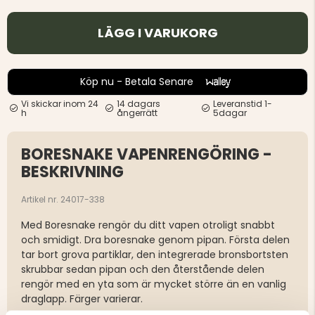
LÄGG I VARUKORG
Köp nu - Betala Senare
Vi skickar inom 24
14 dagars
Leveranstid 1-
h
ångerrätt
5dagar
BORESNAKE VAPENRENGÖRING -
BESKRIVNING
Artikel nr. 24017-338
Med Boresnake rengör du ditt vapen otroligt snabbt
och smidigt. Dra boresnake genom pipan. Första delen
tar bort grova partiklar, den integrerade bronsbortsten
skrubbar sedan pipan och den återstående delen
rengör med en yta som är mycket större än en vanlig
draglapp. Färger varierar.