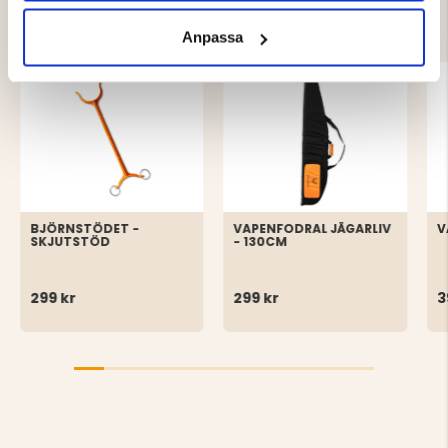
AV
Anpassa
BJÖRNSTÖDET -
VAPENFODRAL JÄGARLIV
V
SKJUTSTÖD
- 130CM
299 kr
299 kr
3