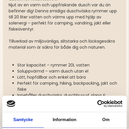
Njut av en varm och uppfriskande dusch var du än
befinner dig! Denna smidiga duschväska rymmer upp
till 20 liter vatten och värms upp med hjälp av
solenergi – perfekt för camping, vandring, jakt eller
fiskeäventyr.
Tillverkad av miljövänliga, slitstarka och läckagesäkra
material som är säkra för både dig och naturen.
Stor kapacitet – rymmer 20L vatten
Soluppvärmd – varm dusch utan el
Lätt, hopfällbar och enkel att bära
Perfekt för camping, hiking, backpacking, jakt och
fiske
Innehåller duschväska, duschhuvud, slang &
förvaringspåse
Storlek: 50 x 45 cm | Slanglängd: cirka 50cm (Ihopvikt:
Samtycke
Information
Om
30x14cm)