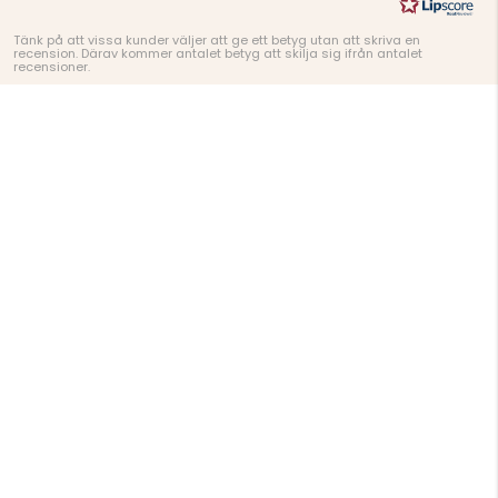
Tänk på att vissa kunder väljer att ge ett betyg utan att skriva en
recension. Därav kommer antalet betyg att skilja sig ifrån antalet
recensioner.