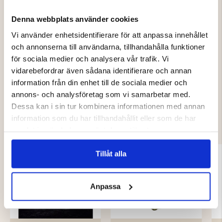
Material: PVC & komposit plädduk
Denna webbplats använder cookies
Vi använder enhetsidentifierare för att anpassa innehållet
Varumärke
och annonserna till användarna, tillhandahålla funktioner
för sociala medier och analysera vår trafik. Vi
vidarebefordrar även sådana identifierare och annan
information från din enhet till de sociala medier och
annons- och analysföretag som vi samarbetar med.
DU KANSKE OCKSÅ ÄR INTRESSERAD
Dessa kan i sin tur kombinera informationen med annan
information som du har tillhandahållit eller som de har
AV
samlat in när du har använt deras tjänster.
Tillåt alla
Anpassa