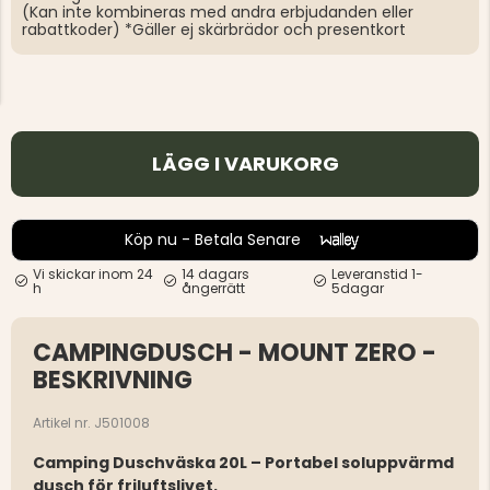
(Kan inte kombineras med andra erbjudanden eller
rabattkoder) *Gäller ej skärbrädor och presentkort
LÄGG I VARUKORG
Köp nu - Betala Senare
Vi skickar inom 24
14 dagars
Leveranstid 1-
h
ångerrätt
5dagar
CAMPINGDUSCH - MOUNT ZERO -
BESKRIVNING
Artikel nr. J501008
Camping Duschväska 20L – Portabel soluppvärmd
dusch för friluftslivet.