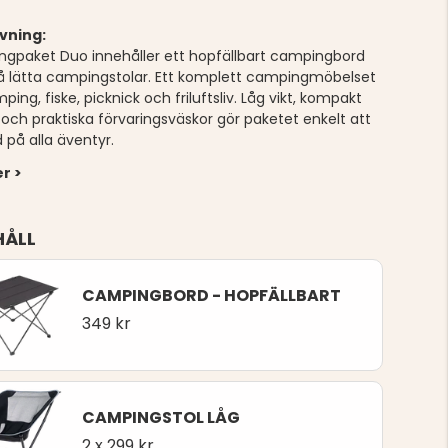
vning:
gpaket Duo innehåller ett hopfällbart campingbord
å lätta campingstolar. Ett komplett campingmöbelset
ping, fiske, picknick och friluftsliv. Låg vikt, kompakt
 och praktiska förvaringsväskor gör paketet enkelt att
 på alla äventyr.
r >
HÅLL
CAMPINGBORD - HOPFÄLLBART
349 kr
CAMPINGSTOL LÅG
2
x
299 kr