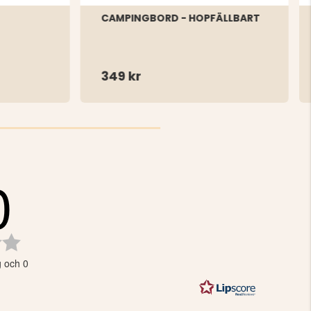
CAMPINGBORD - HOPFÄLLBART
349 kr
0
Betyg:
0.0
g och 0
utav
5
stjärnor