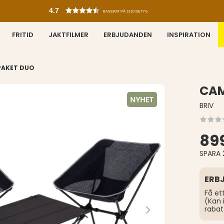
4.7
BASERAT PÅ 3120 BETYG
FRITID
JAKTFILMER
ERBJUDANDEN
INSPIRATION
AKET DUO
CAM
BRIV
899
SPARA 
ERB
Få et
(Kan 
rabat