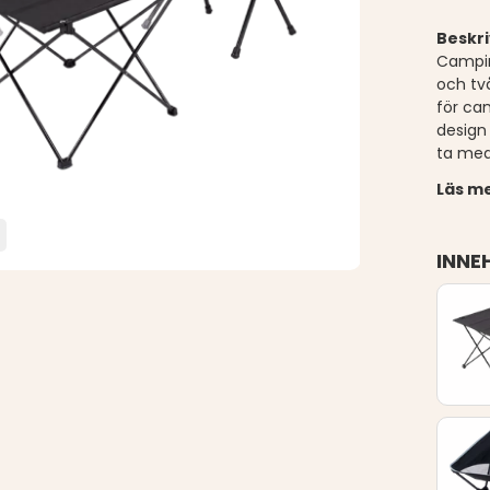
Beskri
Campin
och tv
för cam
design
ta med
Läs me
INNE