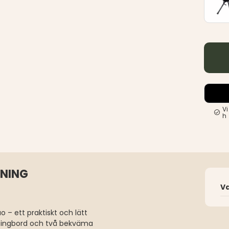
Vi
h
VNING
V
– ett praktiskt och lätt
pingbord och två bekväma