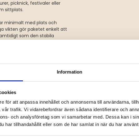
er, picknick, festivaler eller
 sittplats.
 tar minimalt med plats och
a vikten gör paketet enkelt att
samtidigt som den stabila
er på, oavsett om du njuter av
Information
att ta med på alla typer av
p till 15 kg belastning och
cookies
e för att anpassa innehållet och annonserna till användarna, tillh
vår trafik. Vi vidarebefordrar även sådana identifierare och anna
ttenavvisande tyg och stabil
nnons- och analysföretag som vi samarbetar med. Dessa kan i sin
der sitsen för små tillhörigheter
har tillhandahållit eller som de har samlat in när du har använt 
er picknick. Varje stol klarar en