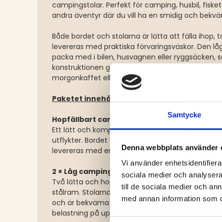
campingstolar. Perfekt för camping, husbil, fisketur
andra äventyr där du vill ha en smidig och bekväm
Både bordet och stolarna är lätta att fälla ihop,
levereras med praktiska förvaringsväskor. Den låg
packa med i bilen, husvagnen eller ryggsäcken, 
konstruktionen ger en bekväm plats att slå sig n
morgonkaffet eller kvällsmaten ute i naturen.
Paketet innehåller:
Samtycke
Hopfällbart campingbord
Ett lätt och kompakt campingbord som är enkelt 
utflykter. Bordet väger endast 800 gram, klarar up
Denna webbplats använder 
levereras med en praktisk förvaringspåse.
Vi använder enhetsidentifierar
2 × Låg campingstol
sociala medier och analysera 
Två lätta och hopfällbara campingstolar med va
till de sociala medier och a
stålram. Stolarna har en smart förvaringsväska un
med annan information som du 
och är bekväma att använda vid camping, fiske ell
belastning på upp till 120 kg.