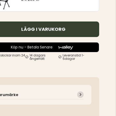
LÄGG I VARUKORG
Köp nu - Betala Senare
 skickar inom 24
14 dagars
Leveranstid 1-
ångerrätt
5dagar
arumärke