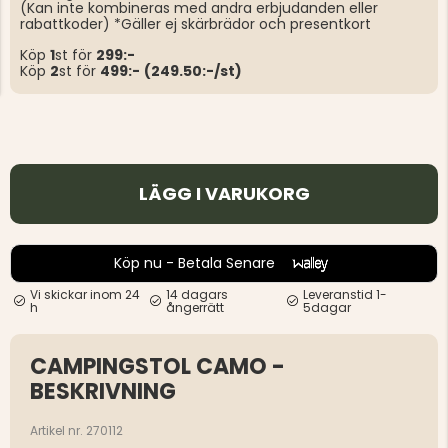
(Kan inte kombineras med andra erbjudanden eller
rabattkoder) *Gäller ej skärbrädor och presentkort
Köp
1
st för
299:-
Köp
2
st för
499:-
(249.50:-/st)
LÄGG I VARUKORG
Köp nu - Betala Senare
Vi skickar inom 24
14 dagars
Leveranstid 1-
h
ångerrätt
5dagar
CAMPINGSTOL CAMO -
BESKRIVNING
Artikel nr. 270112