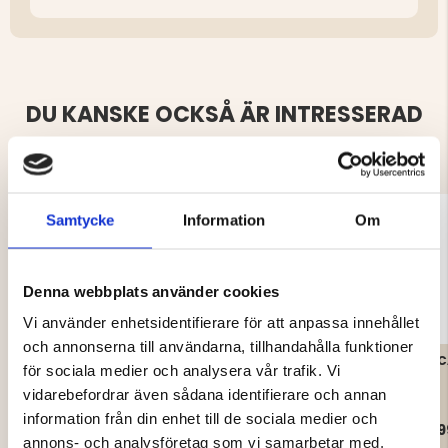
DU KANSKE OCKSÅ ÄR INTRESSERAD
AV
Samtycke
Information
Om
Denna webbplats använder cookies
Vi använder enhetsidentifierare för att anpassa innehållet
och annonserna till användarna, tillhandahålla funktioner
CAMPINGSTOL LÅG
CAMPINGSET DUO
C
för sociala medier och analysera vår trafik. Vi
vidarebefordrar även sådana identifierare och annan
information från din enhet till de sociala medier och
299 kr
1 119 kr
9
annons- och analysföretag som vi samarbetar med.