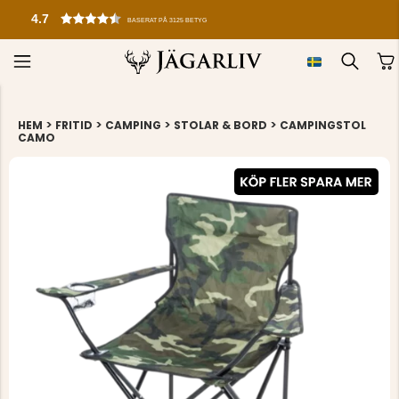
GRATIS FÖRSTA HJÄLPEN-KIT VID KÖP ÖVER 8
>
>
>
>
HEM
FRITID
CAMPING
STOLAR & BORD
CAMPINGSTOL
CAMO