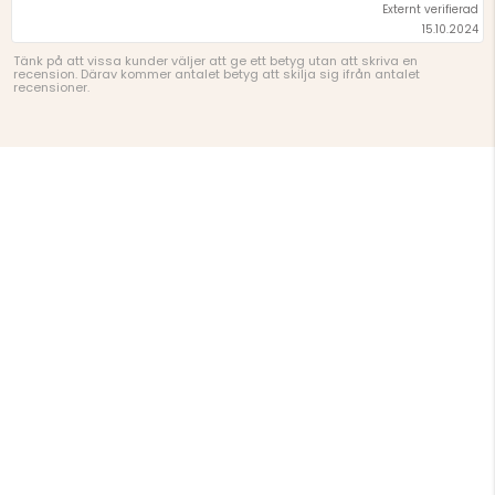
Externt verifierad
15.10.2024
Tänk på att vissa kunder väljer att ge ett betyg utan att skriva en
recension. Därav kommer antalet betyg att skilja sig ifrån antalet
recensioner.