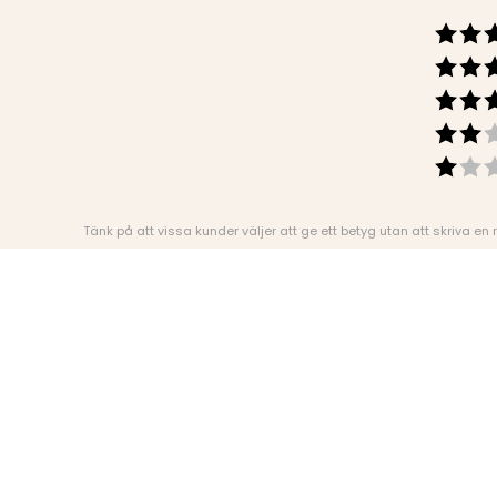
Tänk på att vissa kunder väljer att ge ett betyg utan att skriva en