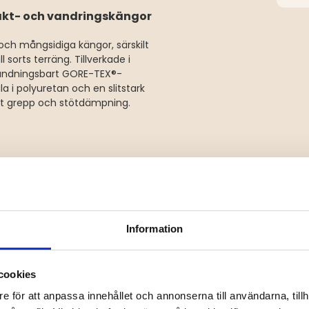
jakt- och vandringskängor
ch mångsidiga kängor, särskilt
 sorts terräng. Tillverkade i
 andningsbart GORE-TEX®-
i polyuretan och en slitstark
kt grepp och stötdämpning.
Information
cookies
e för att anpassa innehållet och annonserna till användarna, tillh
ydd vid alla typer av väder och