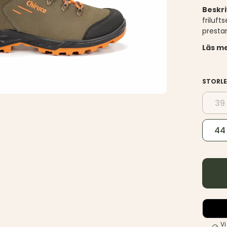
Beskr
friluf
prestan
Läs me
STORL
39
44
Vi