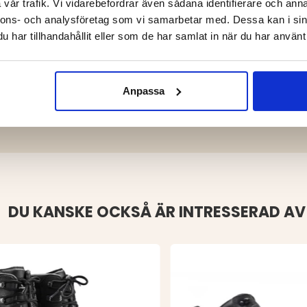
vår trafik. Vi vidarebefordrar även sådana identifierare och anna
ndtätt, men släpper samtidigt ut
nnons- och analysföretag som vi samarbetar med. Dessa kan i sin
 vare mikroskopiska porer som är
har tillhandahållit eller som de har samlat in när du har använt 
700 gånger större än en
 men låter huden andas. Varje
a.
Anpassa
temperaturresistens, halkskydd
rade underlag.
DU KANSKE OCKSÅ ÄR INTRESSERAD AV