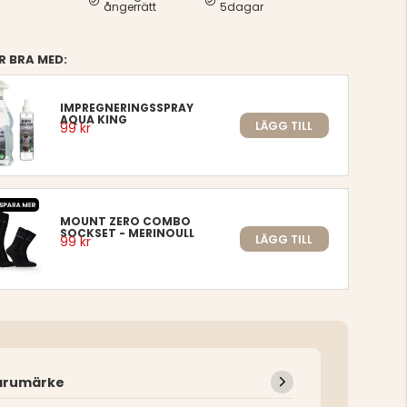
ångerrätt
5dagar
R BRA MED:
IMPREGNERINGSSPRAY
AQUA KING
LÄGG TILL
99 kr
MOUNT ZERO COMBO
SOCKSET - MERINOULL
LÄGG TILL
99 kr
arumärke