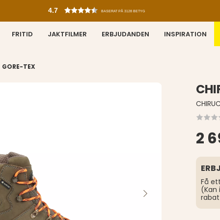
4.7
BASERAT PÅ 3128 BETYG
FRITID
JAKTFILMER
ERBJUDANDEN
INSPIRATION
- GORE-TEX
CHI
CHIRU
2 6
ERB
Få et
(Kan 
rabat