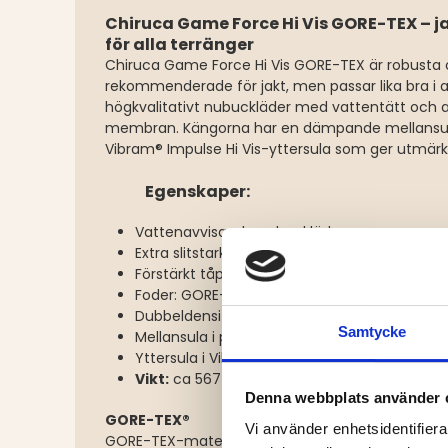
Chiruca Game Force Hi Vis GORE-TEX – 
för alla terränger
Chiruca Game Force Hi Vis GORE-TEX är robusta o
rekommenderade för jakt, men passar lika bra i all
högkvalitativt nubuckläder med vattentätt och
membran. Kängorna har en dämpande mellansula 
Vibram® Impulse Hi Vis-yttersula som ger utmär
Egenskaper:
Vattenavvisande nubuckläder
Extra slitstark nubuck-napa
Förstärkt tåparti med pampa-skydd
Foder: GORE-TEX® Performance Comfort
Dubbeldensitetssula Hawk
Samtycke
Mellansula i polyuretan
Yttersula i Vibram® Impulse Hi Vis-gummi
Vikt:
ca 567 g (medelvikt för storlek 42)
Denna webbplats använder 
GORE-TEX®
Vi använder enhetsidentifierar
GORE-TEX-materialet ger maximal komfort och sk