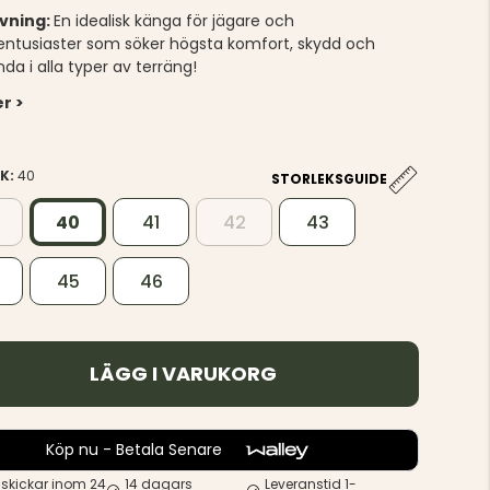
ivning:
En idealisk känga för jägare och
tsentusiaster som söker högsta komfort, skydd och
da i alla typer av terräng!
r >
EK:
40
STORLEKSGUIDE
40
41
42
43
45
46
LÄGG I VARUKORG
Köp nu - Betala Senare
 skickar inom 24
14 dagars
Leveranstid 1-