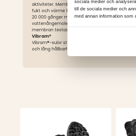
sociala medier och analysera 
aktiviteter. Membranet är helt vattentätt och vi
till de sociala medier och a
fukt och värme från foten. Detta är möjligt tack
med annan information som du 
20 000 gånger mindre än en vattendroppe, men 
vattenångemolekyl – vilket håller fötterna torra
membran testas i de tuffaste väderförhållanden
Vibram®
Vibram®-sulor står för stötdämpning, slitstyrka, 
och lång hållbarhet – perfekt för tuffa och varie