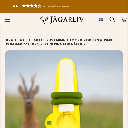
4.6
BASERAT PÅ 3493 BETYG
>
>
>
>
HEM
JAKT
JAKTUTRUSTNING
LOCKPIPOR
CLAUSEN
ROEDEERCALL PRO - LOCKPIPA FÖR RÅDJUR