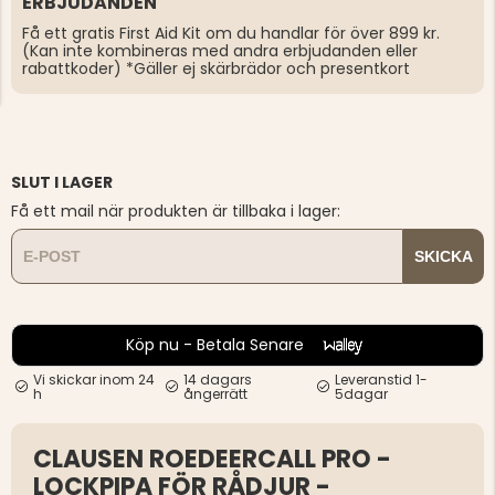
ERBJUDANDEN
Få ett gratis First Aid Kit om du handlar för över 899 kr.
(Kan inte kombineras med andra erbjudanden eller
rabattkoder) *Gäller ej skärbrädor och presentkort
SLUT I LAGER
Få ett mail när produkten är tillbaka i lager:
SKICKA
Köp nu - Betala Senare
Vi skickar inom 24
14 dagars
Leveranstid 1-
h
ångerrätt
5dagar
CLAUSEN ROEDEERCALL PRO -
LOCKPIPA FÖR RÅDJUR -