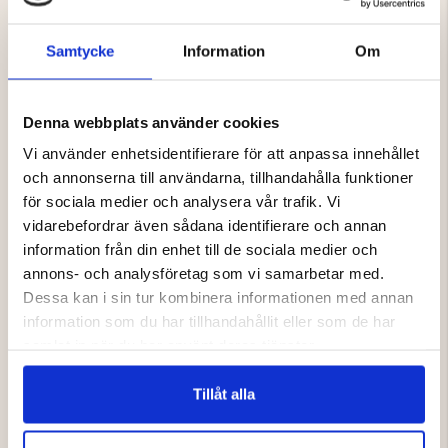
Slitstark nylonväv med 10000 mm vattenpelare
Dubbelsydda, förstärkta och tejpade sömmar för
Samtycke
Information
Om
ökad vattentäthet
Vattentät rullstängning
Volym 5 liter
Denna webbplats använder cookies
Mått 18 X 37cm
Vi använder enhetsidentifierare för att anpassa innehållet
och annonserna till användarna, tillhandahålla funktioner
för sociala medier och analysera vår trafik. Vi
vidarebefordrar även sådana identifierare och annan
Varumärke
information från din enhet till de sociala medier och
annons- och analysföretag som vi samarbetar med.
Dessa kan i sin tur kombinera informationen med annan
information som du har tillhandahållit eller som de har
samlat in när du har använt deras tjänster.
DU KANSKE OCKSÅ ÄR INTRESSERAD
Tillåt alla
AV