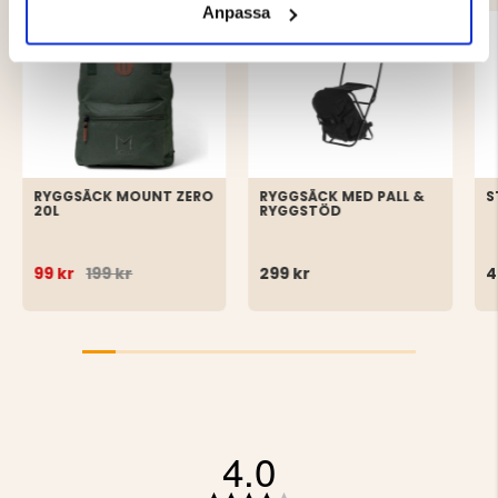
Anpassa
RYGGSÄCK MOUNT ZERO
RYGGSÄCK MED PALL &
20L
RYGGSTÖD
99 kr
199 kr
299 kr
4
4.0