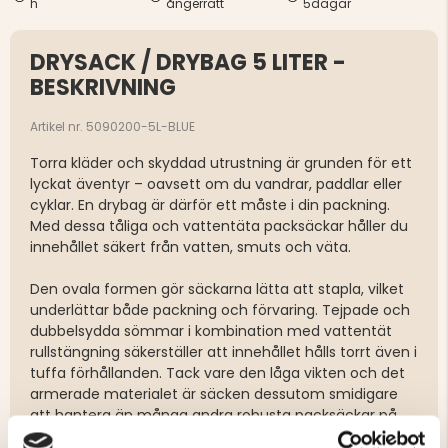
h
ångerrätt
5dagar
DRYSACK / DRYBAG 5 LITER -
BESKRIVNING
Artikel nr. 5090200-5L-BLUE
Torra kläder och skyddad utrustning är grunden för ett
lyckat äventyr – oavsett om du vandrar, paddlar eller
cyklar. En drybag är därför ett måste i din packning.
Med dessa tåliga och vattentäta packsäckar håller du
innehållet säkert från vatten, smuts och väta.
Den ovala formen gör säckarna lätta att stapla, vilket
underlättar både packning och förvaring. Tejpade och
dubbelsydda sömmar i kombination med vattentät
rullstängning säkerställer att innehållet hålls torrt även i
tuffa förhållanden. Tack vare den låga vikten och det
armerade materialet är säcken dessutom smidigare
att hantera än många andra robusta packsäckar på
marknaden.