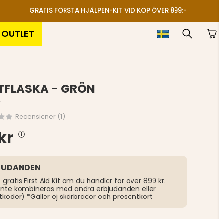
GRATIS FÖRSTA HJÄLPEN-KIT VID KÖP ÖVER 899:-
OUTLET
TFLASKA - GRÖN
T
Recensioner (
1
)
kr
JUDANDEN
t gratis First Aid Kit om du handlar för över 899 kr.
inte kombineras med andra erbjudanden eller
tkoder) *Gäller ej skärbrädor och presentkort