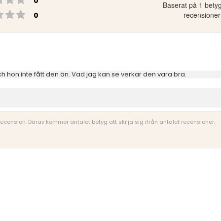
0
Baserat på 1 bety
Betyg: 1 utav 5 stjärnor
röster
recensioner
0
ch hon inte fått den än. Vad jag kan se verkar den vara bra.
 recension. Därav kommer antalet betyg att skilja sig ifrån antalet recensioner.