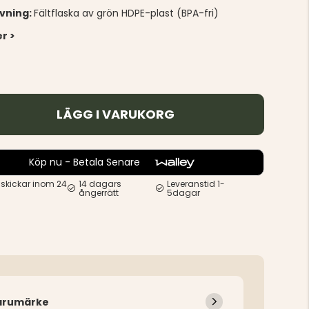
ivning:
Fältflaska av grön HDPE-plast (BPA-fri)
r >
LÄGG I VARUKORG
Köp nu - Betala Senare
 skickar inom 24
14 dagars
Leveranstid 1-
ångerrätt
5dagar
arumärke