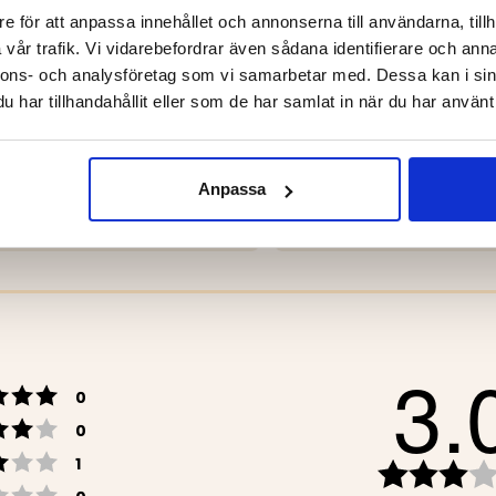
e för att anpassa innehållet och annonserna till användarna, tillh
vår trafik. Vi vidarebefordrar även sådana identifierare och anna
nnons- och analysföretag som vi samarbetar med. Dessa kan i sin
har tillhandahållit eller som de har samlat in när du har använt 
RMKÖK / CAMPINGKÖK –
CAMPINGKÖK SINGEL
OL
Anpassa
 kr
499 kr
3.
Betyg: 5 utav 5 stjärnor
röster
0
Betyg: 4 utav 5 stjärnor
röster
0
Betyg: 3 utav 5 stjärnor
röster
1
Betyg: 2 utav 5 stjärnor
röster