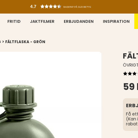
4.7
BASERAT PÅ 3120 BETYG
FRITID
JAKTFILMER
ERBJUDANDEN
INSPIRATION
>
G
FÄLTFLASKA - GRÖN
FÄL
ÖVRIG
59 
ERB
Få et
(Kan 
rabat