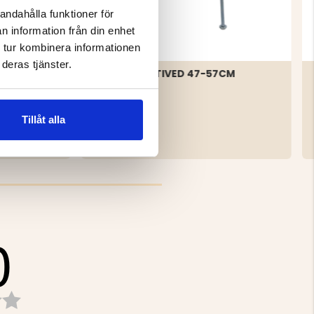
andahålla funktioner för
n information från din enhet
 tur kombinera informationen
deras tjänster.
STEKHÄLL TIVED 47-57CM
Tillåt alla
599 kr
0
Betyg:
3.0