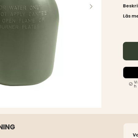
Beskr
Läs me
Vi
h
NING
V