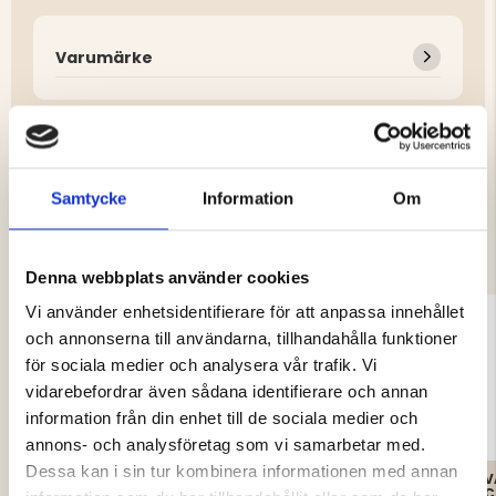
Varumärke
Samtycke
Information
Om
DU KANSKE OCKSÅ ÄR INTRESSERAD
AV
Denna webbplats använder cookies
Vi använder enhetsidentifierare för att anpassa innehållet
och annonserna till användarna, tillhandahålla funktioner
för sociala medier och analysera vår trafik. Vi
vidarebefordrar även sådana identifierare och annan
information från din enhet till de sociala medier och
annons- och analysföretag som vi samarbetar med.
Dessa kan i sin tur kombinera informationen med annan
STOR
VAPITI SLAKTSET 5-
V
STYCKNINGSBRÄDA
DELAR
C