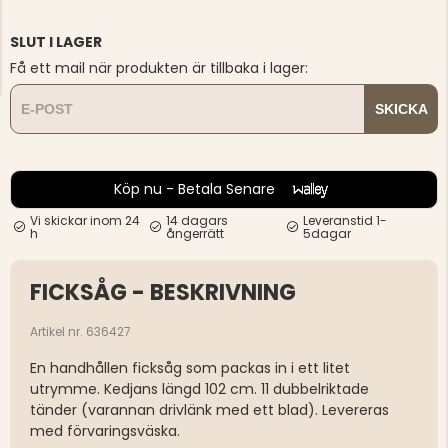
SLUT I LAGER
Få ett mail när produkten är tillbaka i lager:
SKICKA
Köp nu - Betala Senare
Vi skickar inom 24
14 dagars
Leveranstid 1-
h
ångerrätt
5dagar
FICKSÅG - BESKRIVNING
Artikel nr. 636427
En handhållen ficksåg som packas in i ett litet
utrymme. Kedjans längd 102 cm. 11 dubbelriktade
tänder (varannan drivlänk med ett blad). Levereras
med förvaringsväska.