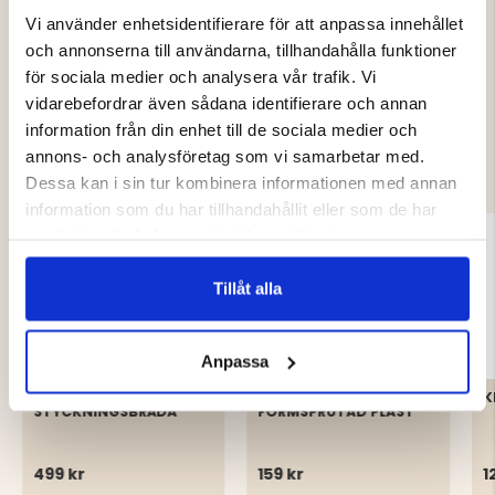
Vi använder enhetsidentifierare för att anpassa innehållet
och annonserna till användarna, tillhandahålla funktioner
för sociala medier och analysera vår trafik. Vi
vidarebefordrar även sådana identifierare och annan
DU KANSKE OCKSÅ ÄR INTRESSERAD
information från din enhet till de sociala medier och
AV
annons- och analysföretag som vi samarbetar med.
Dessa kan i sin tur kombinera informationen med annan
information som du har tillhandahållit eller som de har
samlat in när du har använt deras tjänster.
Tillåt alla
Anpassa
STOR
KRÄFTMJÄRDE FRITID I
K
STYCKNINGSBRÄDA
FORMSPRUTAD PLAST
499 kr
159 kr
1