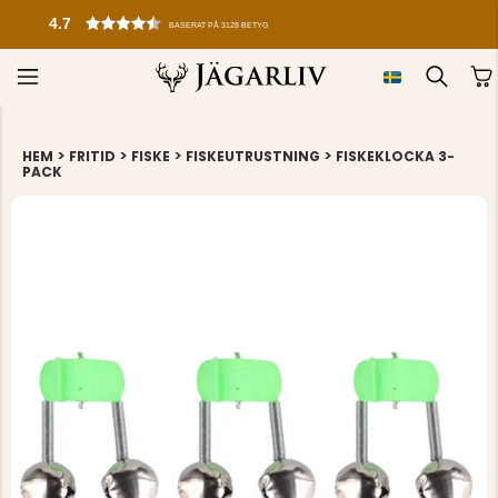
4.7
BASERAT PÅ 3128 BETYG
>
>
>
>
HEM
FRITID
FISKE
FISKEUTRUSTNING
FISKEKLOCKA 3-
PACK