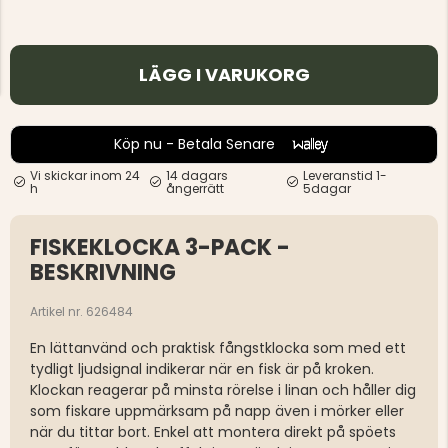
LÄGG I VARUKORG
Köp nu - Betala Senare
Vi skickar inom 24
14 dagars
Leveranstid 1-
h
ångerrätt
5dagar
FISKEKLOCKA 3-PACK -
BESKRIVNING
Artikel nr. 626484
En lättanvänd och praktisk fångstklocka som med ett
tydligt ljudsignal indikerar när en fisk är på kroken.
Klockan reagerar på minsta rörelse i linan och håller dig
som fiskare uppmärksam på napp även i mörker eller
när du tittar bort. Enkel att montera direkt på spöets