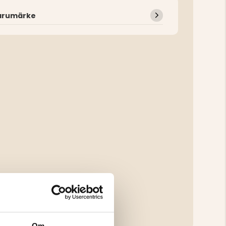
arumärke
Om