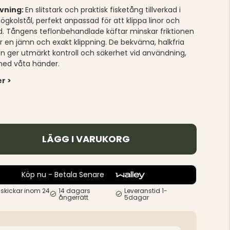
ivning:
En slitstark och praktisk fisketång tillverkad i
ögkolstål, perfekt anpassad för att klippa linor och
åd. Tångens teflonbehandlade käftar minskar friktionen
r en jämn och exakt klippning. De bekväma, halkfria
n ger utmärkt kontroll och säkerhet vid användning,
ed våta händer.
r >
LÄGG I VARUKORG
Köp nu - Betala Senare
 skickar inom 24
14 dagars
Leveranstid 1-
ångerrätt
5dagar