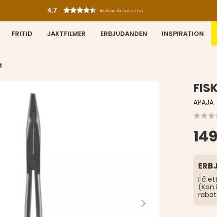
4.7
BASERAT PÅ 3125 BETYG
FRITID
JAKTFILMER
ERBJUDANDEN
INSPIRATION
M
FIS
APAJA
149
ERB
Få et
(Kan 
rabat