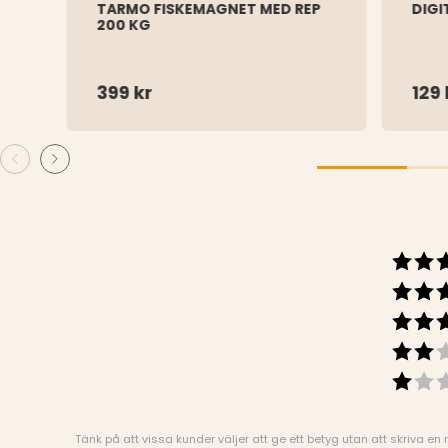
TARMO FISKEMAGNET MED REP
DIGI
200 KG
399 kr
129 
Tänk på att vissa kunder väljer att ge ett betyg utan att skriva en