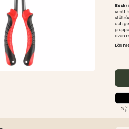
Beskr
smitt h
ståltr
och ge
greppe
även m
Läs me
Vi
h