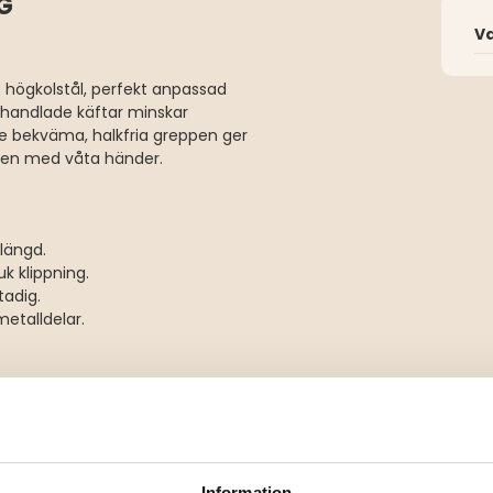
G
V
itt högkolstål, perfekt anpassad
behandlade käftar minskar
De bekväma, halkfria greppen ger
även med våta händer.
slängd.
k klippning.
tadig.
metalldelar.
Information