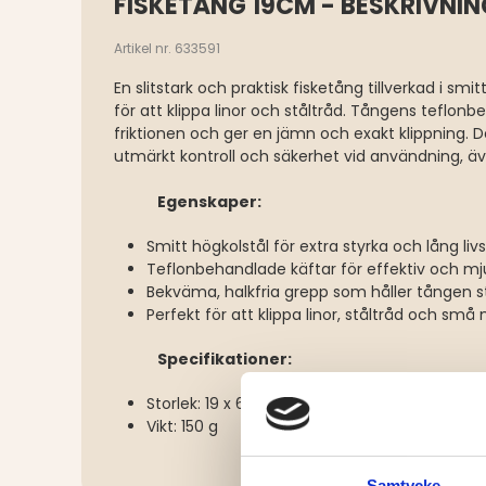
FISKETÅNG 19CM - BESKRIVNIN
Artikel nr. 633591
En slitstark och praktisk fisketång tillverkad i sm
för att klippa linor och ståltråd. Tångens teflon
friktionen och ger en jämn och exakt klippning. 
utmärkt kontroll och säkerhet vid användning, 
Egenskaper:
Smitt högkolstål för extra styrka och lång liv
Teflonbehandlade käftar för effektiv och mju
Bekväma, halkfria grepp som håller tången s
Perfekt för att klippa linor, ståltråd och små 
Specifikationer:
Storlek: 19 x 6 cm
Vikt: 150 g
Samtycke