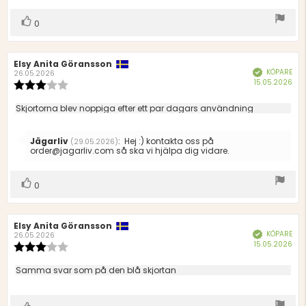
Rösta
röst(er)
0
upp
Recensionsförfattare:
Elsy Anita Göransson
Recensionsdatum:
KÖPARE
Bekräftad
26.05.2026
Köp
15.05.2026
Recensionsbetyg:
3.0
utav
Recensionstext:
Skjortorna blev noppiga efter ett par dagars användning
5
stjärnor
Svara
Jägarliv
:
Hej :) kontakta oss på
(29.05.2026)
från:
order@jagarliv.com så ska vi hjälpa dig vidare.
Rösta
röst(er)
0
upp
Recensionsförfattare:
Elsy Anita Göransson
Recensionsdatum:
KÖPARE
Bekräftad
26.05.2026
Köp
15.05.2026
Recensionsbetyg:
3.0
utav
Recensionstext:
Samma svar som på den blå skjortan
5
stjärnor