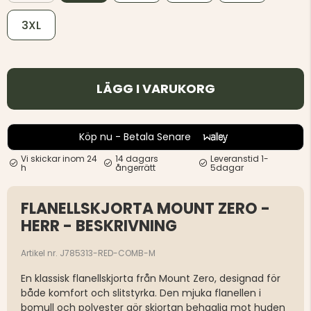
3XL
LÄGG I VARUKORG
Köp nu - Betala Senare
Vi skickar inom 24
14 dagars
Leveranstid 1-
h
ångerrätt
5dagar
FLANELLSKJORTA MOUNT ZERO -
HERR - BESKRIVNING
Artikel nr. J785313-RED-COMB-M
En klassisk flanellskjorta från Mount Zero, designad för
både komfort och slitstyrka. Den mjuka flanellen i
bomull och polyester gör skjortan behaglig mot huden