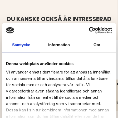
DU KANSKE OCKSÅ ÄR INTRESSERAD
AV
Samtycke
Information
Om
Denna webbplats använder cookies
Vi använder enhetsidentifierare för att anpassa innehållet
och annonserna till användarna, tillhandahålla funktioner
VAPITI BORSTAD
FODRAD
F
för sociala medier och analysera vår trafik. Vi
FLANELLSKJORTA – HERR
FLANELLSKJORTA I
vidarebefordrar även sådana identifierare och annan
BOMULL
information från din enhet till de sociala medier och
399 kr
499 kr
1
annons- och analysföretag som vi samarbetar med.
Dessa kan i sin tur kombinera informationen med annan
information som du har tillhandahållit eller som de har