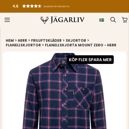
4.6
BASERAT PÅ 3493 BETYG
>
>
>
>
HEM
HERR
FRILUFTSKLÄDER
SKJORTOR
>
FLANELLSKJORTOR
FLANELLSKJORTA MOUNT ZERO - HERR