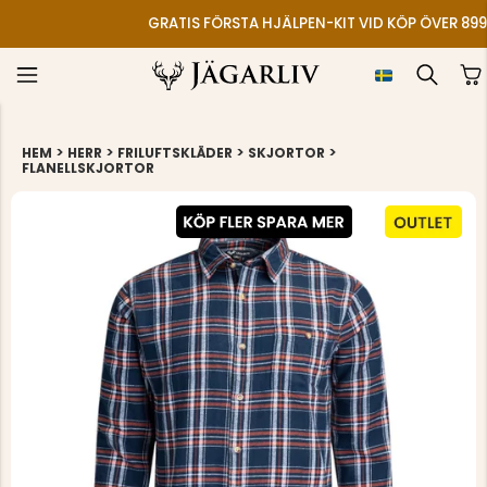
GRATIS FÖRSTA HJÄLPEN-KIT VID KÖP ÖVER 899
>
>
>
>
HEM
HERR
FRILUFTSKLÄDER
SKJORTOR
FLANELLSKJORTOR