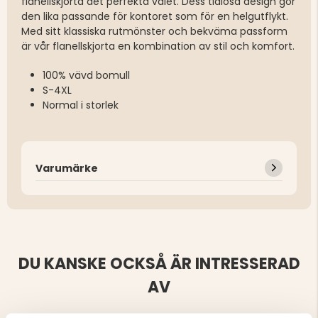
flanellskjorta det perfekta valet. Dess tidlösa design gör
den lika passande för kontoret som för en helgutflykt.
Med sitt klassiska rutmönster och bekväma passform
är vår flanellskjorta en kombination av stil och komfort.
100% vävd bomull
S-4XL
Normal i storlek
Varumärke
DU KANSKE OCKSÅ ÄR INTRESSERAD
AV