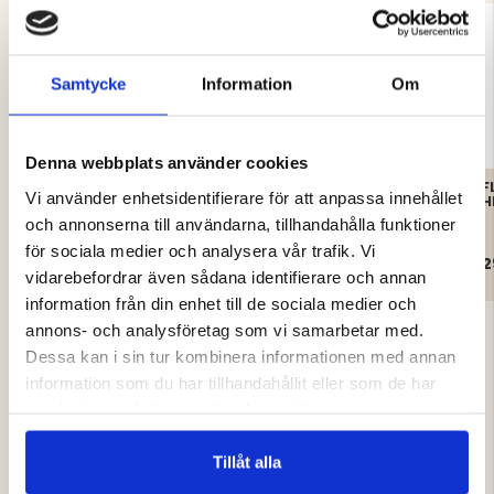
Samtycke
Information
Om
Denna webbplats använder cookies
VAPITI BORSTAD
FODRAD
F
Vi använder enhetsidentifierare för att anpassa innehållet
FLANELLSKJORTA – HERR
FLANELLSKJORTA I
H
BOMULL
och annonserna till användarna, tillhandahålla funktioner
för sociala medier och analysera vår trafik. Vi
399 kr
499 kr
2
vidarebefordrar även sådana identifierare och annan
information från din enhet till de sociala medier och
annons- och analysföretag som vi samarbetar med.
Dessa kan i sin tur kombinera informationen med annan
information som du har tillhandahållit eller som de har
samlat in när du har använt deras tjänster.
4.4
Tillåt alla
Betyg: