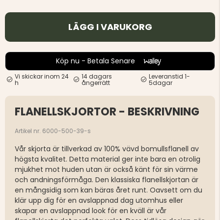
LÄGG I VARUKORG
Köp nu - Betala Senare
Vi skickar inom 24
14 dagars
Leveranstid 1-
h
ångerrätt
5dagar
FLANELLSKJORTOR - BESKRIVNING
Artikel nr. 6000-500-39-s
Vår skjorta är tillverkad av 100% vävd bomullsflanell av
högsta kvalitet. Detta material ger inte bara en otrolig
mjukhet mot huden utan är också känt för sin värme
och andningsförmåga. Den klassiska flanellskjortan är
en mångsidig som kan bäras året runt. Oavsett om du
klär upp dig för en avslappnad dag utomhus eller
skapar en avslappnad look för en kväll är vår