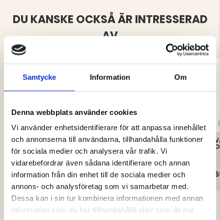
DU KANSKE OCKSÅ ÄR INTRESSERAD
AV
Samtycke
Information
Om
Denna webbplats använder cookies
Vi använder enhetsidentifierare för att anpassa innehållet
och annonserna till användarna, tillhandahålla funktioner
SLITSTARK MILITÄRBYXA
FRILUFTSBYXA
V
M90 ELITE
STEKENJOKK
O
för sociala medier och analysera vår trafik. Vi
vidarebefordrar även sådana identifierare och annan
595 kr
499 kr
6
information från din enhet till de sociala medier och
annons- och analysföretag som vi samarbetar med.
Dessa kan i sin tur kombinera informationen med annan
information som du har tillhandahållit eller som de har