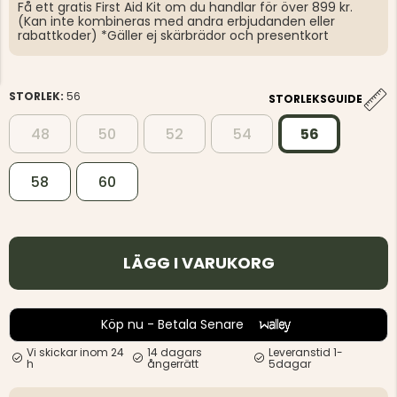
Få ett gratis First Aid Kit om du handlar för över 899 kr.
(Kan inte kombineras med andra erbjudanden eller
rabattkoder) *Gäller ej skärbrädor och presentkort
STORLEK:
56
STORLEKSGUIDE
48
50
52
54
56
58
60
LÄGG I VARUKORG
Köp nu - Betala Senare
Vi skickar inom 24
14 dagars
Leveranstid 1-
h
ångerrätt
5dagar