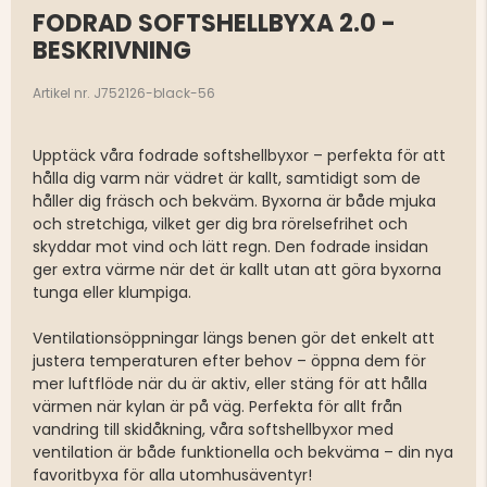
FODRAD SOFTSHELLBYXA 2.0 -
BESKRIVNING
Artikel nr. J752126-black-56
Upptäck våra fodrade softshellbyxor – perfekta för att
hålla dig varm när vädret är kallt, samtidigt som de
håller dig fräsch och bekväm. Byxorna är både mjuka
och stretchiga, vilket ger dig bra rörelsefrihet och
skyddar mot vind och lätt regn. Den fodrade insidan
ger extra värme när det är kallt utan att göra byxorna
tunga eller klumpiga.
Ventilationsöppningar längs benen gör det enkelt att
justera temperaturen efter behov – öppna dem för
mer luftflöde när du är aktiv, eller stäng för att hålla
värmen när kylan är på väg. Perfekta för allt från
vandring till skidåkning, våra softshellbyxor med
ventilation är både funktionella och bekväma – din nya
favoritbyxa för alla utomhusäventyr!