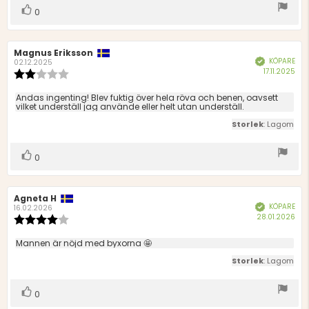
Rösta
röst(er)
0
upp
Recensionsförfattare:
Magnus Eriksson
Recensionsdatum:
KÖPARE
Bekräftad
02.12.2025
Köp
17.11.2025
Recensionsbetyg:
2.0
utav
Recensionstext:
Andas ingenting! Blev fuktig över hela röva och benen, oavsett
5
vilket underställ jag använde eller helt utan underställ.
stjärnor
Storlek
: Lagom
Rösta
röst(er)
0
upp
Recensionsförfattare:
Agneta H
Recensionsdatum:
KÖPARE
Bekräftad
16.02.2026
Köp
28.01.2026
Recensionsbetyg:
4.0
utav
Recensionstext:
Mannen är nöjd med byxorna 🤩
5
Storlek
: Lagom
stjärnor
Rösta
röst(er)
0
upp