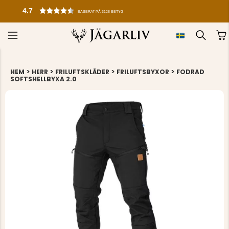
4.7
BASERAT PÅ 3128 BETYG
>
>
>
>
HEM
HERR
FRILUFTSKLÄDER
FRILUFTSBYXOR
FODRAD
SOFTSHELLBYXA 2.0