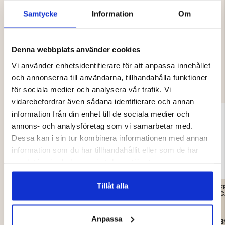
Samtycke
Information
Om
Denna webbplats använder cookies
DU KANSKE OCKSÅ ÄR INTRESSERAD
Vi använder enhetsidentifierare för att anpassa innehållet
AV
och annonserna till användarna, tillhandahålla funktioner
för sociala medier och analysera vår trafik. Vi
vidarebefordrar även sådana identifierare och annan
information från din enhet till de sociala medier och
annons- och analysföretag som vi samarbetar med.
Dessa kan i sin tur kombinera informationen med annan
information som du har tillhandahållit eller som de har
samlat in när du har använt deras tjänster.
Tillåt alla
FODRADE
FRITIDSBYXA OLIVE
F
ÖVERDRAGSBYXOR –
BARN
C
BARN
Anpassa
149 kr
399 kr
3