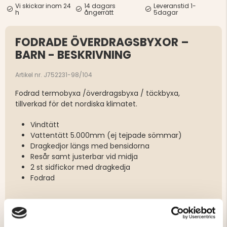
Vi skickar inom 24
14 dagars
Leveranstid 1-
h
ångerrätt
5dagar
FODRADE ÖVERDRAGSBYXOR –
BARN - BESKRIVNING
Artikel nr. J752231-98/104
Fodrad termobyxa /överdragsbyxa / täckbyxa,
tillverkad för det nordiska klimatet.
Vindtätt
Vattentätt 5.000mm (ej tejpade sömmar)
Dragkedjor längs med bensidorna
Resår samt justerbar vid midja
2 st sidfickor med dragkedja
Fodrad
Varumärke