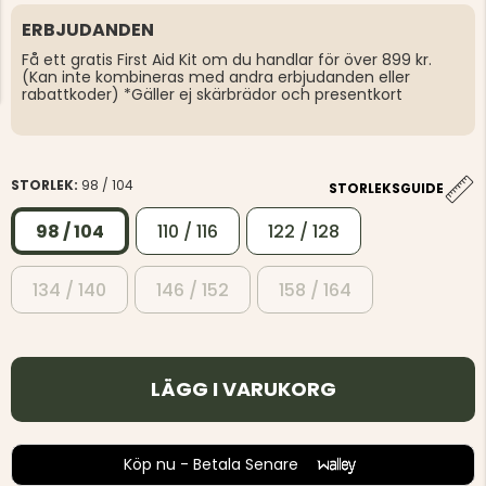
ERBJUDANDEN
Få ett gratis First Aid Kit om du handlar för över 899 kr.
(Kan inte kombineras med andra erbjudanden eller
rabattkoder) *Gäller ej skärbrädor och presentkort
STORLEK:
98 / 104
STORLEKSGUIDE
98 / 104
110 / 116
122 / 128
134 / 140
146 / 152
158 / 164
LÄGG I VARUKORG
Köp nu - Betala Senare