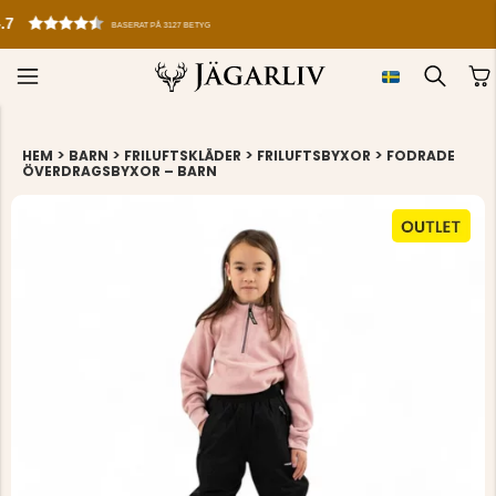
GRATIS FÖRSTA HJÄLPEN-KIT VID KÖP ÖVER 899
>
>
>
>
HEM
BARN
FRILUFTSKLÄDER
FRILUFTSBYXOR
FODRADE
ÖVERDRAGSBYXOR – BARN