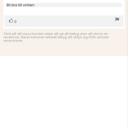
utav
Recensionstext:
Bli bra till vintern
5
stjärnor
Rösta
röst(er)
0
upp
Tänk på att vissa kunder väljer att ge ett betyg utan att skriva en
recension. Därav kommer antalet betyg att skilja sig ifrån antalet
recensioner.