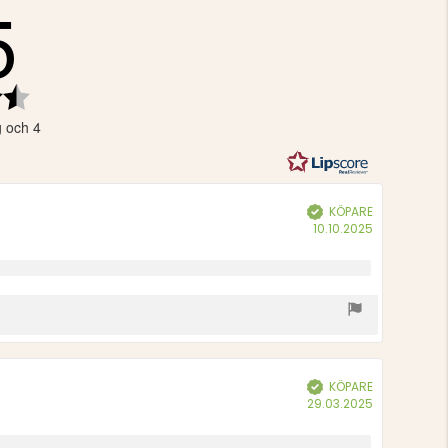
5
Betyg:
4.5
g och 4
utav
5
stjärnor
KÖPARE
Bekräftad
Köpdatum:
10.10.2025
KÖPARE
Bekräftad
Köpdatum:
29.03.2025