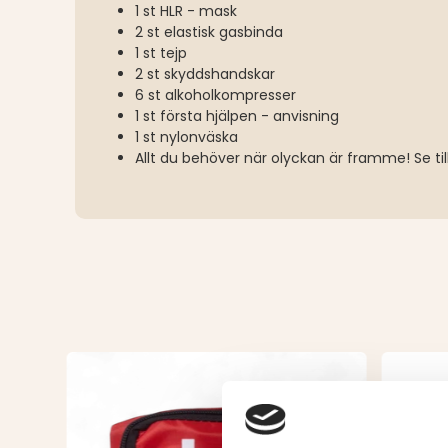
1 st HLR - mask
2 st elastisk gasbinda
1 st tejp
2 st skyddshandskar
6 st alkoholkompresser
1 st första hjälpen - anvisning
1 st nylonväska
Allt du behöver när olyckan är framme! Se till 