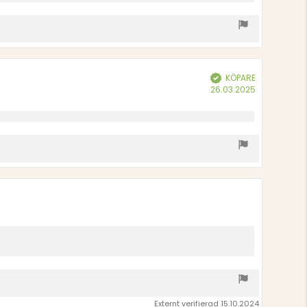
KÖPARE
Bekräftad
Köpdatum:
26.03.2025
Externt verifierad 15.10.2024