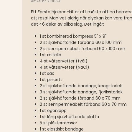
Artikel nr. 210669
Ett Första hjälpen-kit är ett måste att ha hemma,
att resa! Man vet aldrig när olyckan kan vara fra
det 46 delar av olika slag. Det ingår:
1 st kombinerad kompress 5" x 9"
2 st självhäftande förband 60 x 100 mm
2 st semipermabelt förband 60 x 100 mm
1 st mitella
4 st våtservetter (tvål)
4 st våtservetter (NaCl)
1 st sax
1 st pincett
2 st självhäftande bandage, knogstorlek
3 st självhäftande bandage, fjärilsstorlek
2 st självhäftande förband 60 x 70 mm
2 st semipermeabelt förband 60 x 70 mm
1 st ögonlapp
1 st lång självhäftande platta
5 st plåsterremsor
1 st elastiskt bandage