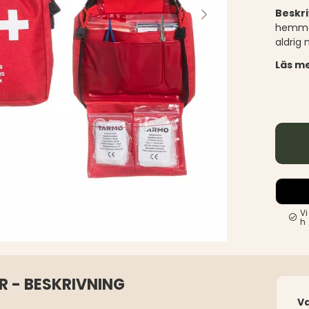
Beskr
hemma,
aldrig
Läs me
Vi
h
R - BESKRIVNING
V