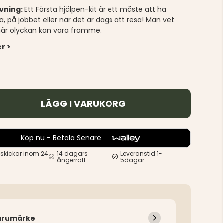
ivning:
Ett Första hjälpen-kit är ett måste att ha
 på jobbet eller när det är dags att resa! Man vet
 när olyckan kan vara framme.
r >
LÄGG I VARUKORG
Köp nu - Betala Senare
 skickar inom 24
14 dagars
Leveranstid 1-
ångerrätt
5dagar
arumärke