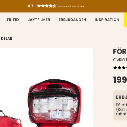
4.7
BASERAT PÅ 3126 BETYG
FRITID
JAKTFILMER
ERBJUDANDEN
INSPIRATION
 DELAR
FÖR
ÖVRIG
199
ERB
Få et
(Kan 
rabat