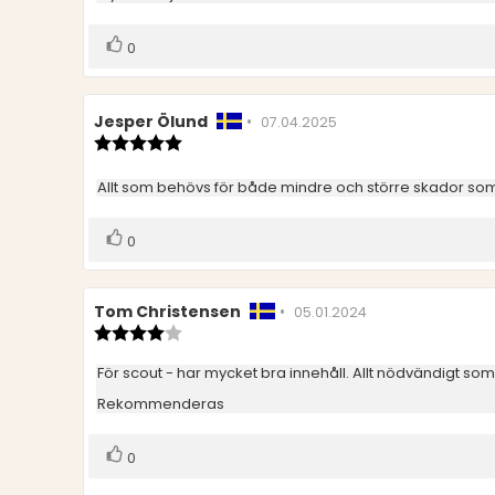
5
stjärnor
Rösta
röst(er)
0
upp
Recensionsförfattare:
Jesper Ölund
•
Recensionsdatum:
07.04.2025
Recensionsbetyg:
5.0
utav
Recensionstext:
Allt som behövs för både mindre och större skador som 
5
stjärnor
Rösta
röst(er)
0
upp
Recensionsförfattare:
Tom Christensen
•
Recensionsdatum:
05.01.2024
Recensionsbetyg:
4.0
utav
Recensionstext:
För scout - har mycket bra innehåll. Allt nödvändigt so
5
stjärnor
Rekommenderas
Rösta
röst(er)
0
upp