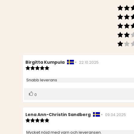
Recensionsförfattare:
Birgitta Kumpula
•
Recensionsdatum:
22.10.2025
Recensionsbetyg:
5.0
utav
Recensionstext:
Snabb leverans
5
stjärnor
Rösta
röst(er)
0
upp
Recensionsförfattare:
Lena Ann-Christin Sandberg
•
Recensionsd
09.04.2025
Recensionsbetyg:
5.0
utav
Recensionstext:
Mycket nöjd med varn och leveransen.