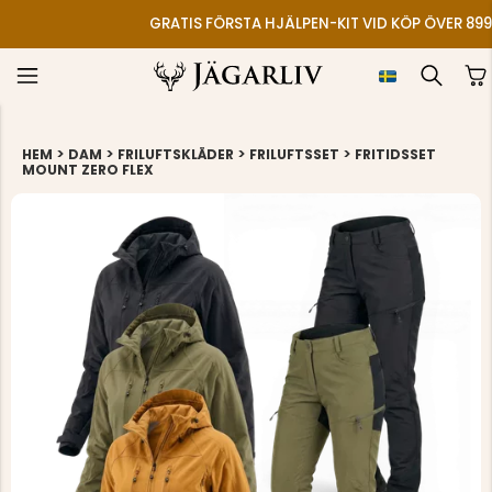
GRATIS FÖRSTA HJÄLPEN-KIT VID KÖP ÖVER 899
>
>
>
>
HEM
DAM
FRILUFTSKLÄDER
FRILUFTSSET
FRITIDSSET
MOUNT ZERO FLEX