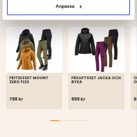
DU KANSKE OCKSÅ ÄR INTRESSERAD
Anpassa
AV
FRITIDSSET MOUNT
FRILUFTSSET JACKA OCH
O
ZERO FLEX
BYXA
O
798 kr
999 kr
6