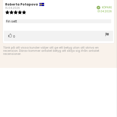
Recensionsförfattare:
Roberta Potapova
Recensionsdatum:
KÖPARE
Bekräftad
15.04.2026
Köp
01.04.2026
Recensionsbetyg:
5.0
utav
Recensionstext:
Fin sett
5
stjärnor
Rösta
röst(er)
0
upp
Tänk på att vissa kunder väljer att ge ett betyg utan att skriva en
recension. Därav kommer antalet betyg att skilja sig ifrån antalet
recensioner.