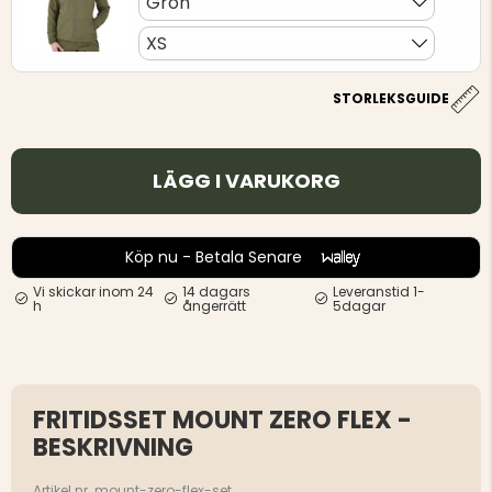
Grön
XS
STORLEKSGUIDE
LÄGG I VARUKORG
Köp nu - Betala Senare
Vi skickar inom 24
14 dagars
Leveranstid 1-
h
ångerrätt
5dagar
FRITIDSSET MOUNT ZERO FLEX -
BESKRIVNING
Artikel nr. mount-zero-flex-set