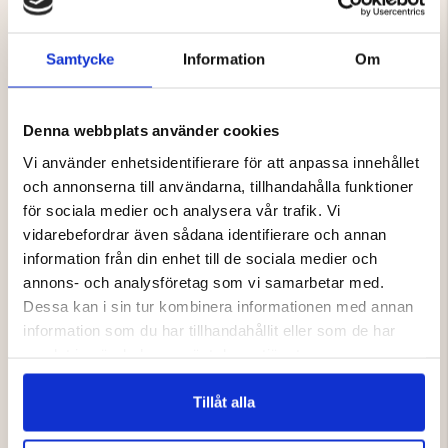
Dragsko i nederkant
Ventilation med dragkedja i sidorna
Samtycke
Information
Om
Byxor:
Vattentäta partier bak och vid benslut (10 000 mm
vattenpelare)
Denna webbplats använder cookies
Övrigt material är vattenavvisande
Vi använder enhetsidentifierare för att anpassa innehållet
Resår i midjan för bekväm passform
och annonserna till användarna, tillhandahålla funktioner
Justerbara benslut med dragkedja
för sociala medier och analysera vår trafik. Vi
Tillverkade i mycket stretchigt material (100%
polyester)
vidarebefordrar även sådana identifierare och annan
information från din enhet till de sociala medier och
annons- och analysföretag som vi samarbetar med.
Dessa kan i sin tur kombinera informationen med annan
Varumärke
information som du har tillhandahållit eller som de har
samlat in när du har använt deras tjänster.
Tillåt alla