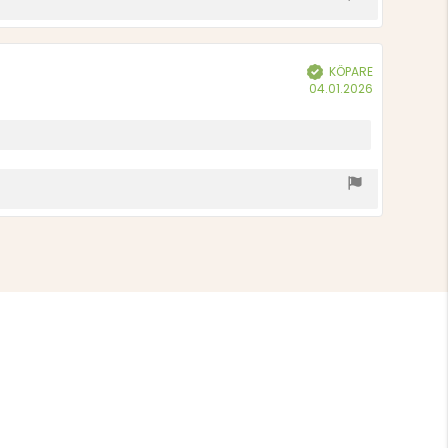
KÖPARE
Bekräftad
Köpdatum:
04.01.2026