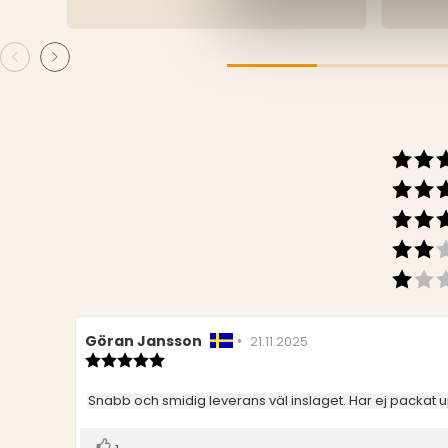
Recensionsförfattare:
Göran Jansson
•
Recensionsdatum:
21.11.2025
Recensionsbetyg:
5.0
utav
Recensionstext:
Snabb och smidig leverans väl inslaget. Har ej packat
5
stjärnor
Rösta
röst(er)