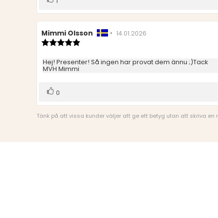
1
upp
Recensionsförfattare:
Mimmi Olsson
•
Recensionsdatum:
14.01.2026
Recensionsbetyg:
5.0
utav
Recensionstext:
Hej! Presenter! Så ingen har provat dem ännu ;)Tack
5
MVH Mimmi
stjärnor
Rösta
röst(er)
0
upp
Tänk på att vissa kunder väljer att ge ett betyg utan att skriva en