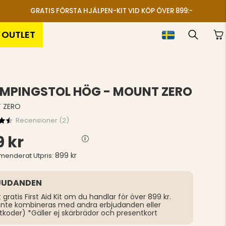
GRATIS FÖRSTA HJÄLPEN-KIT VID KÖP ÖVER 899:-
OUTLET
MPINGSTOL HÖG - MOUNT ZERO
 ZERO
Recensioner (
2
)
 kr
899 kr
enderat Utpris:
JUDANDEN
t gratis First Aid Kit om du handlar för över 899 kr.
inte kombineras med andra erbjudanden eller
tkoder) *Gäller ej skärbrädor och presentkort