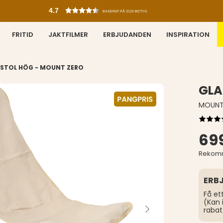
4.7
BASERAT PÅ 3120 BETYG
FRITID
JAKTFILMER
ERBJUDANDEN
INSPIRATION
STOL HÖG - MOUNT ZERO
GLA
MOUNT
699
Rekomm
ERB
Få et
(Kan 
rabat