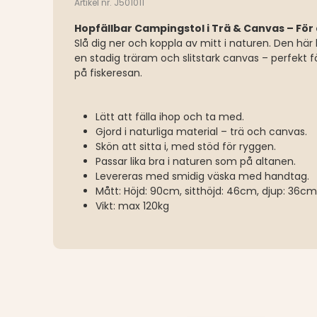
Artikel nr. J501011
Hopfällbar Campingstol i Trä & Canvas – För d
Slå dig ner och koppla av mitt i naturen. Den hä
en stadig träram och slitstark canvas – perfekt fö
på fiskeresan.
Lätt att fälla ihop och ta med.
Gjord i naturliga material – trä och canvas.
Skön att sitta i, med stöd för ryggen.
Passar lika bra i naturen som på altanen.
Levereras med smidig väska med handtag.
Mått: Höjd: 90cm, sitthöjd: 46cm, djup: 36cm
Vikt: max 120kg