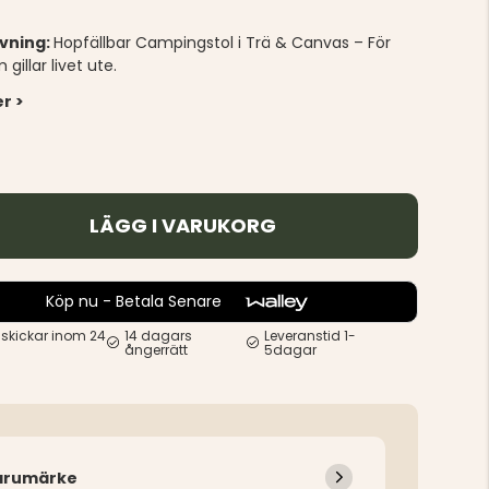
ivning:
Hopfällbar Campingstol i Trä & Canvas – För
 gillar livet ute.
r >
LÄGG I VARUKORG
Köp nu - Betala Senare
 skickar inom 24
14 dagars
Leveranstid 1-
ångerrätt
5dagar
arumärke