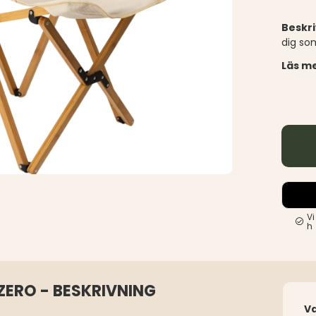
Beskr
dig som
Läs me
Vi
h
ERO - BESKRIVNING
V