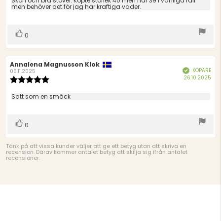
Recensionstext:
Skön och bra stövel. Köpte storlek 40 men har 39 i vanliga fall
5
men behöver det för jag har kraftiga vader.
stjärnor
Rösta
röst(er)
0
upp
Recensionsförfattare:
Annalena Magnusson Klok
Recensionsdatum:
KÖPARE
Bekräftad
05.11.2025
Köp
26.10.2025
Recensionsbetyg:
5.0
utav
Recensionstext:
Satt som en smäck
5
stjärnor
Rösta
röst(er)
0
upp
Tänk på att vissa kunder väljer att ge ett betyg utan att skriva en
recension. Därav kommer antalet betyg att skilja sig ifrån antalet
recensioner.