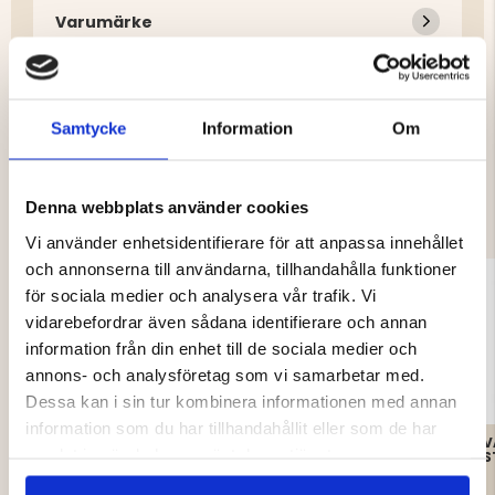
Varumärke
Samtycke
Information
Om
DU KANSKE OCKSÅ ÄR INTRESSERAD
AV
Denna webbplats använder cookies
Vi använder enhetsidentifierare för att anpassa innehållet
och annonserna till användarna, tillhandahålla funktioner
för sociala medier och analysera vår trafik. Vi
vidarebefordrar även sådana identifierare och annan
information från din enhet till de sociala medier och
annons- och analysföretag som vi samarbetar med.
Dessa kan i sin tur kombinera informationen med annan
information som du har tillhandahållit eller som de har
ORSA JAKTKÄNGA
FRILUFTSKÄNGA HIKER
V
samlat in när du har använt deras tjänster.
GRANINGE
ULTRA
S