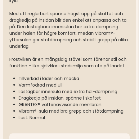
kyla.
Med ett reglerbart spänne högst upp på skaftet och
dragkedja på insidan blir den enkel att anpassa och ta
på. Den löstagbara innersulan har extra dämpning
under hälen för högre komfort, medan Vibram®-
yttersulan ger stötdämpning och stabilt grepp på olika
underlag.
Frostviken är en mångsidig stövel som förenar stil och
funktion – lika självklar i stadsmiljö som ute på landet.
Tillverkad i läder och mocka
Varmfodrad med ull
Löstagbar innersula med extra häl-dämpning
Dragkedja på insidan, spänne i skaftet
GRANTEX® vattenavvisande membran
Vibram®-sula med bra grepp och stötdämpning
Läst: Normal