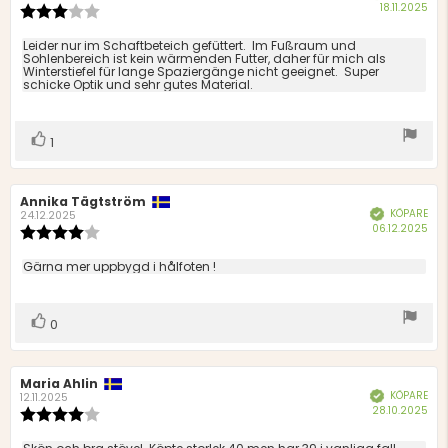
Köp
18.11.2025
Recensionsbetyg:
3.0
utav
Recensionstext:
Leider nur im Schaftbeteich gefüttert. Im Fußraum und
5
Sohlenbereich ist kein wärmenden Futter, daher für mich als
Winterstiefel für lange Spaziergänge nicht geeignet. Super
stjärnor
schicke Optik und sehr gutes Material.
Rösta
röst(er)
1
upp
Recensionsförfattare:
Annika Tägtström
Recensionsdatum:
KÖPARE
Bekräftad
24.12.2025
Köp
06.12.2025
Recensionsbetyg:
4.0
utav
Recensionstext:
Gärna mer uppbygd i hålfoten !
5
stjärnor
Rösta
röst(er)
0
upp
Recensionsförfattare:
Maria Ahlin
Recensionsdatum:
KÖPARE
Bekräftad
12.11.2025
Köp
28.10.2025
Recensionsbetyg:
4.0
utav