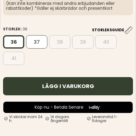
(Kan inte kombineras med andra erbjudanden eller
rabattkoder) *Gäller ej skärbrädor och presentkort
STORLEK:
36
STORLEKSGUIDE
36
37
38
39
40
41
LÄGG I VARUKORG
Köp nu - Betala Senare
Vi skickar inom 24
14 dagars
Leveranstid 1-
h
ångerrätt
5dagar