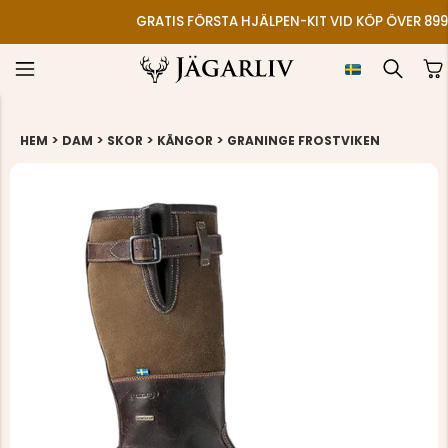
GRATIS FÖRSTA HJÄLPEN-KIT VID KÖP ÖVER 899
>
>
>
>
HEM
DAM
SKOR
KÄNGOR
GRANINGE FROSTVIKEN