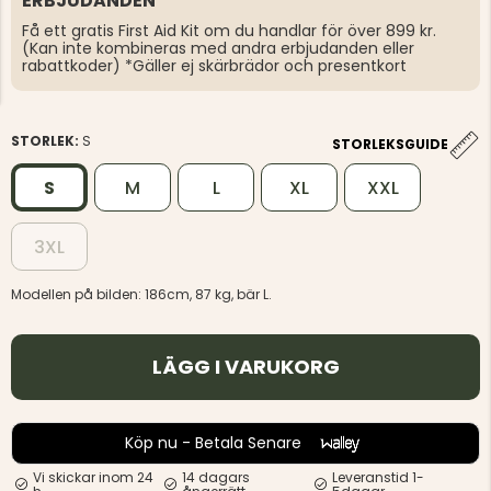
ERBJUDANDEN
Få ett gratis First Aid Kit om du handlar för över 899 kr.
(Kan inte kombineras med andra erbjudanden eller
rabattkoder) *Gäller ej skärbrädor och presentkort
STORLEK:
S
STORLEKSGUIDE
S
M
L
XL
XXL
3XL
Modellen på bilden: 186cm, 87 kg, bär L.
LÄGG I VARUKORG
Köp nu - Betala Senare
Vi skickar inom 24
14 dagars
Leveranstid 1-