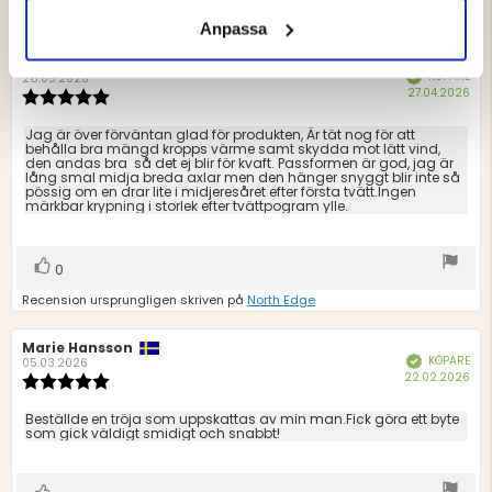
betyg
Anpassa
Recensionsförfattare:
Robin Sibborn
Recensionsdatum:
KÖPARE
Bekräftad
28.05.2026
Köp
27.04.2026
Recensionsbetyg:
5.0
utav
Recensionstext:
Jag är över förväntan glad för produkten, Är tät nog för att
5
behålla bra mängd kropps värme samt skydda mot lätt vind,
den andas bra så det ej blir för kvaft. Passformen är god, jag är
stjärnor
lång smal midja breda axlar men den hänger snyggt blir inte så
pössig om en drar lite i midjeresåret efter första tvätt.Ingen
märkbar krypning i storlek efter tvättpogram ylle.
Rösta
röst(er)
0
upp
Recension ursprungligen skriven på
North Edge
Recensionsförfattare:
Marie Hansson
Recensionsdatum:
KÖPARE
Bekräftad
05.03.2026
Köp
22.02.2026
Recensionsbetyg:
5.0
utav
Recensionstext:
Beställde en tröja som uppskattas av min man.Fick göra ett byte
5
som gick väldigt smidigt och snabbt!
stjärnor
röst(er)