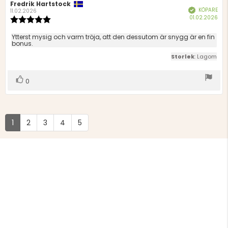
Recensionsförfattare:
Fredrik Hartstock
Recensionsdatum:
KÖPARE
Bekräftad
11.02.2026
Köp
01.02.2026
Recensionsbetyg:
5.0
utav
Recensionstext:
Ytterst mysig och varm tröja, att den dessutom är snygg är en fin
5
bonus.
stjärnor
Storlek
: Lagom
Rösta
röst(er)
0
upp
1
2
3
4
5