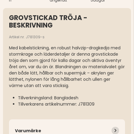
h
ångerrätt
5dagar
GROVSTICKAD TRÖJA -
BESKRIVNING
Artikel nr. J781309-s
Med kabelstickning, en robust halvzip-dragkedja med
stormkrage och läderdetaljer är denna grovstickade
tröja den som gjord för kalla dagar och aktiva äventyr
året om, var du än är. Blandningen av materialvalet gör
den både lätt, hållbar och supermjuk – akrylen ger
lätthet, nylonen för lång hållbarhet och ullen ger
värme utan att vara sticksig.
Tillverkningsland: Bangladesh
Tillverkarens artikelnummer: J781309
Varumärke