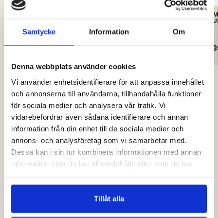
STICKAD TRÖJA,
FISHERMAN KNITTED
M
WINDSTOPPER
WOOL SWEATER - MEN
U
Samtycke
Information
Om
499 kr
899 kr
3
Denna webbplats använder cookies
Vi använder enhetsidentifierare för att anpassa innehållet
och annonserna till användarna, tillhandahålla funktioner
för sociala medier och analysera vår trafik. Vi
vidarebefordrar även sådana identifierare och annan
4.8
information från din enhet till de sociala medier och
annons- och analysföretag som vi samarbetar med.
Betyg:
Dessa kan i sin tur kombinera informationen med annan
4.8
Baserat på 70 betyg och
utav
information som du har tillhandahållit eller som de har
22 recensioner
5
samlat in när du har använt deras tjänster.
Betyg: 5 utav 5 stjärnor
Storlek
röster
stjärnor
56
Betyg: 4 utav 5 stjärnor
3.545454545454545
Liten
Stor
röster
12
Baserat
Betyg: 3 utav 5 stjärnor
utav
röster
2
Tillåt alla
Betyg: 2 utav 5 stjärnor
på
5
röster
0
Betyg: 1 utav 5 stjärnor
röster
11
0