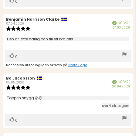
Rösta
0
upp
Recensionsförfattare:
Benjamin Harrison Clarke
Recensionsdatum:
KÖPARE
Bekräftad
07.04.2026
Köp
24.03.2026
Recensionsbetyg:
5.0
utav
Recensionstext:
Den är jätte härlig och till ett bra pris
5
stjärnor
Rösta
röst(er)
0
upp
Recension ursprungligen skriven på
North Edge
Recensionsförfattare:
Bo Jacobsson
Recensionsdatum:
KÖPARE
Bekräftad
05.05.2026
Köp
20.04.2026
Recensionsbetyg:
5.0
utav
Recensionstext:
Toppen snygg 👍😊
5
Storlek
: Lagom
stjärnor
Rösta
röst(er)
0
upp