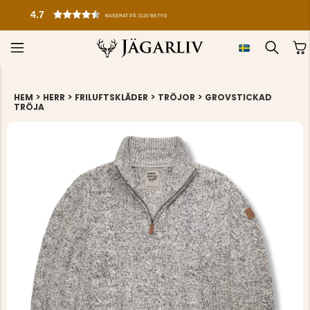
KUNDTJÄNST: 0325-145599
>
>
>
>
HEM
HERR
FRILUFTSKLÄDER
TRÖJOR
GROVSTICKAD
TRÖJA