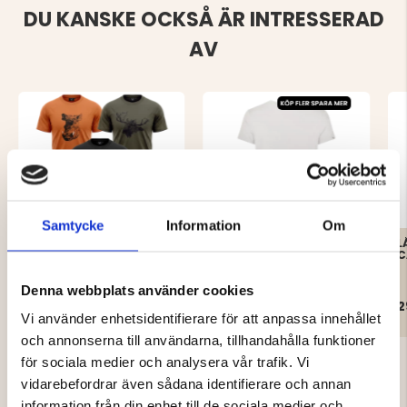
DU KANSKE OCKSÅ ÄR INTRESSERAD
AV
Samtycke
Information
Om
T-SHIRT 100% BOMULL
BAMBU T-SHIRT MOUNT
L
3-PACK, VILTMOTIV
ZERO – HERR
C
Denna webbplats använder cookies
299 kr
149 kr
2
Vi använder enhetsidentifierare för att anpassa innehållet
och annonserna till användarna, tillhandahålla funktioner
för sociala medier och analysera vår trafik. Vi
vidarebefordrar även sådana identifierare och annan
information från din enhet till de sociala medier och