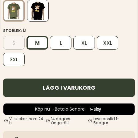
STORLEK:
M
S
M
L
XL
XXL
3XL
LÄGG I VARUKORG
Köp nu - Betala Senare
Vi skickar inom 24
14 dagars
Leveranstid 1-
h
ångerrätt
5dagar