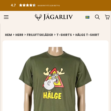
4.7
BASERAT PÅ 3128 BETYG
>
>
>
>
HEM
HERR
FRILUFTSKLÄDER
T-SHIRTS
HÄLGE T-SHIRT