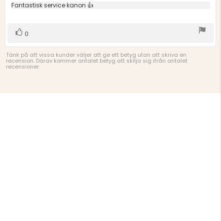
utav
Recensionstext:
Fantastisk service kanon 👍
5
stjärnor
Rösta
röst(er)
0
upp
Tänk på att vissa kunder väljer att ge ett betyg utan att skriva en
recension. Därav kommer antalet betyg att skilja sig ifrån antalet
recensioner.