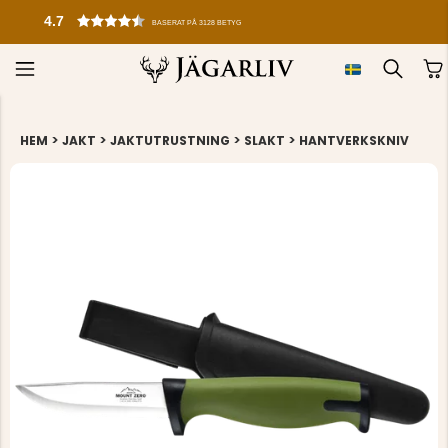
4.7
BASERAT PÅ 3128 BETYG
>
>
>
>
HEM
JAKT
JAKTUTRUSTNING
SLAKT
HANTVERKSKNIV