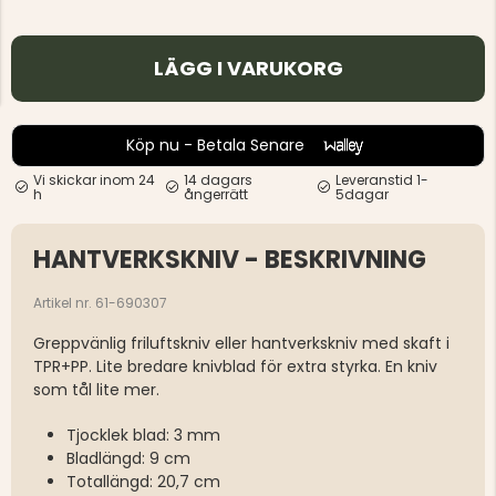
LÄGG I VARUKORG
Köp nu - Betala Senare
Vi skickar inom 24
14 dagars
Leveranstid 1-
h
ångerrätt
5dagar
HANTVERKSKNIV - BESKRIVNING
Artikel nr. 61-690307
Greppvänlig friluftskniv eller hantverkskniv med skaft i
TPR+PP. Lite bredare knivblad för extra styrka. En kniv
som tål lite mer.
Tjocklek blad: 3 mm
Bladlängd: 9 cm
Totallängd: 20,7 cm