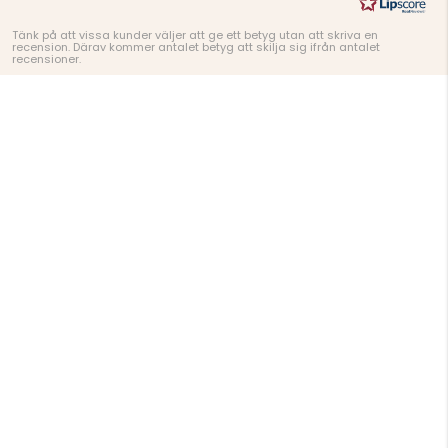
Tänk på att vissa kunder väljer att ge ett betyg utan att skriva en
recension. Därav kommer antalet betyg att skilja sig ifrån antalet
recensioner.