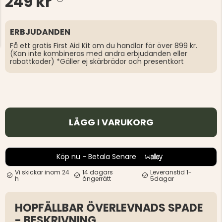
249 kr
ERBJUDANDEN
Få ett gratis First Aid Kit om du handlar för över 899 kr.
(Kan inte kombineras med andra erbjudanden eller
rabattkoder) *Gäller ej skärbrädor och presentkort
LÄGG I VARUKORG
Köp nu - Betala Senare
Vi skickar inom 24
14 dagars
Leveranstid 1-
h
ångerrätt
5dagar
HOPFÄLLBAR ÖVERLEVNADS SPADE
- BESKRIVNING