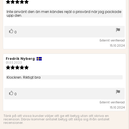
Recensionsbetyg:
5.0
utav
Recensionstext:
Inte använt den än men kändes rejäl o prisvärd när jag packade
5
upp den.
stjärnor
Rösta
röst(er)
0
upp
Externt verifierad
15.10.2024
Recensionsförfattare:
Fredrik Nyberg
Recensionsdatum:
01.03.2023
Recensionsbetyg:
5.0
utav
Recensionstext:
Klockren. Riktigt bra
5
stjärnor
Rösta
röst(er)
0
upp
Externt verifierad
15.10.2024
Tänk på att vissa kunder väljer att ge ett betyg utan att skriva en
recension. Därav kommer antalet betyg att skilja sig ifrån antalet
recensioner.