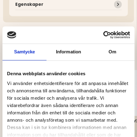
Egenskaper
DU KANSKE OCKSÅ ÄR INTRESSERAD
Samtycke
Information
Om
AV
Denna webbplats använder cookies
Vi använder enhetsidentifierare för att anpassa innehållet
och annonserna till användarna, tillhandahålla funktioner
för sociala medier och analysera vår trafik. Vi
vidarebefordrar även sådana identifierare och annan
information från din enhet till de sociala medier och
annons- och analysföretag som vi samarbetar med.
BÄRRENSARE FÖR
PLOCKA SVAMP - SET
Y
DAMMSUGARE
Dessa kan i sin tur kombinera informationen med annan
information som du har tillhandahållit eller som de har