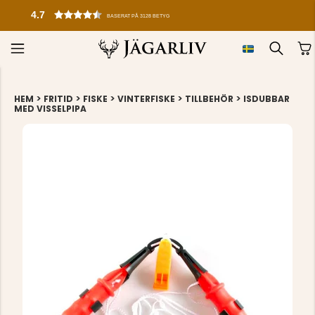
BASERAT PÅ 3128 BETYG
>
>
>
>
>
HEM
FRITID
FISKE
VINTERFISKE
TILLBEHÖR
ISDUBBAR
MED VISSELPIPA