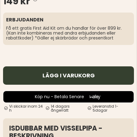
149 kr
ERBJUDANDEN
Få ett gratis First Aid Kit om du handlar för över 899 kr.
(Kan inte kombineras med andra erbjudanden eller
rabattkoder) *Gäller ej skärbrädor och presentkort
LÄGG I VARUKORG
Köp nu - Betala Senare
Vi skickar inom 24
14 dagars
Leveranstid 1-
h
ångerrätt
5dagar
ISDUBBAR MED VISSELPIPA -
BESKRIVNING