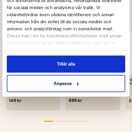
och annonserna till användarna, tillhandahålla funktioner
DU KANSKE OCKSÅ ÄR INTRESSERAD
för sociala medier och analysera vår trafik. Vi
vidarebefordrar även sådana identifierare och annan
AV
information från din enhet till de sociala medier och
annons- och analysföretag som vi samarbetar med.
Dessa kan i sin tur kombinera informationen med annan
information som du har tillhandahållit eller som de har
samlat in när du har använt deras tjänster.
Tillåt alla
TÅVÄRMARE
SNÖSKOR, SET
I
Anpassa
P
149 kr
699 kr
2