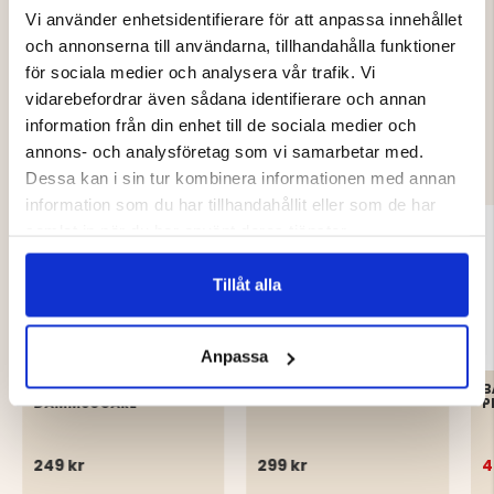
Vi använder enhetsidentifierare för att anpassa innehållet
och annonserna till användarna, tillhandahålla funktioner
för sociala medier och analysera vår trafik. Vi
vidarebefordrar även sådana identifierare och annan
DU KANSKE OCKSÅ ÄR INTRESSERAD
information från din enhet till de sociala medier och
AV
annons- och analysföretag som vi samarbetar med.
Dessa kan i sin tur kombinera informationen med annan
information som du har tillhandahållit eller som de har
samlat in när du har använt deras tjänster.
Tillåt alla
Anpassa
BÄRRENSARE FÖR
PLOCKA SVAMP - SET
B
DAMMSUGARE
P
249 kr
299 kr
4