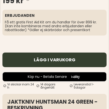
199 kr
ERBJUDANDEN
Få ett gratis First Aid Kit om du handlar för över 899 kr.
(Kan inte kombineras med andra erbjudanden eller
rabattkoder) *Gäller ej skärbrädor och presentkort
LÄGG I VARUKORG
Köp nu - Betala Senare
Vi skickar inom 24
14 dagars
Leveranstid 1-
h
ångerrätt
5dagar
JAKTKNIV HUNTSMAN 24 GREEN -
BESKRIVNING