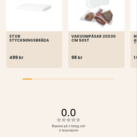
STOR
VAKUUMPÅSAR 20X30
N
STYCKNINGSBRÄDA
CM 50ST
A
Å
S
499 kr
98 kr
1
0.0
Betyg:
0.0
Baserat på 0 betyg och
utav
0 recensioner
5