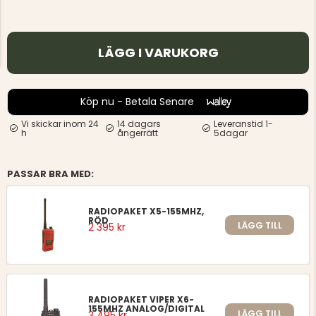
LÄGG I VARUKORG
Köp nu - Betala Senare
Vi skickar inom 24
14 dagars
Leveranstid 1-
h
ångerrätt
5dagar
PASSAR BRA MED:
RADIOPAKET X5-155MHZ,
RÖD
LÄGG TILL
2 395 kr
RADIOPAKET VIPER X6-
155MHZ ANALOG/DIGITAL
LÄGG TILL
3 495 kr