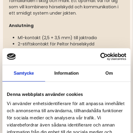
förhållanden i skog och mark. Ett optimalt val för dig
som vill kombinera hörselskydd och kommunikation i
ett smidigt system under jakten.
Anslutning
M1-kontakt (2,5 + 3,5 mm) till jaktradio
2-stiftskontakt för Peltor hörselskydd
Ej kompatibel med Peltor Protac Hunter
Passar bland annat till
Samtycke
Information
Om
Albecom Light V1 / V2 / X5 / X6 / X7
Albecom Light Pro 400 MHz
Albecom Viper X6
Denna webbplats använder cookies
Albecom Delta X4
Vi använder enhetsidentifierare för att anpassa innehållet
Zodiac Extreme / Easyhunt 2
och annonserna till användarna, tillhandahålla funktioner
Zodiac Basic Pro / Easyhunt / Digital / Extreme
för sociala medier och analysera vår trafik. Vi
Zodiac Digital / Waterproof Digital
Brecom VR1000 Pro
vidarebefordrar även sådana identifierare och annan
Motorola GP300 / 308 / 68 / 88 / 2000 / CT150 /
information från din enhet till de sociala medier och