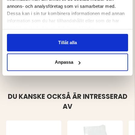
250 / 450
annons- och analysföretag som vi samarbetar med.
Motorola GTI / GTX / LTS2000 / P040 / 080 / 110 /
Dessa kan i sin tur kombinera informationen med annan
1225 / 200
information som du har tillhandahållit eller som de har
Motorola PRO3150 / SP10 / 21 / 50 / XTN446 / 500 /
samlat in när du har använt deras tjänster.
600 / XV1100 / 2100 / XU1100 / 2100 / 2600
Tillåt alla
Varumärke
Anpassa
DU KANSKE OCKSÅ ÄR INTRESSERAD
AV