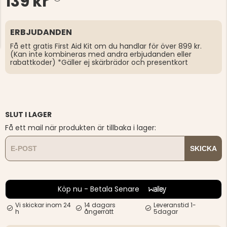
139 kr
ERBJUDANDEN
Få ett gratis First Aid Kit om du handlar för över 899 kr.
(Kan inte kombineras med andra erbjudanden eller
rabattkoder) *Gäller ej skärbrädor och presentkort
SLUT I LAGER
Få ett mail när produkten är tillbaka i lager:
SKICKA
Köp nu - Betala Senare
Vi skickar inom 24
14 dagars
Leveranstid 1-
h
ångerrätt
5dagar