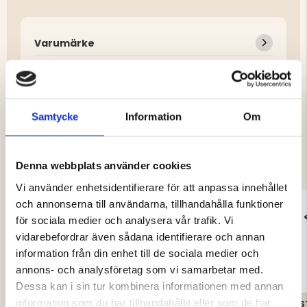
Varumärke
Samtycke
Information
Om
DU KANSKE OCKSÅ ÄR INTRESSERAD
AV
Denna webbplats använder cookies
Vi använder enhetsidentifierare för att anpassa innehållet
och annonserna till användarna, tillhandahålla funktioner
för sociala medier och analysera vår trafik. Vi
vidarebefordrar även sådana identifierare och annan
information från din enhet till de sociala medier och
annons- och analysföretag som vi samarbetar med.
Dessa kan i sin tur kombinera informationen med annan
information som du har tillhandahållit eller som de har
STOR
STORMKÖK /
S