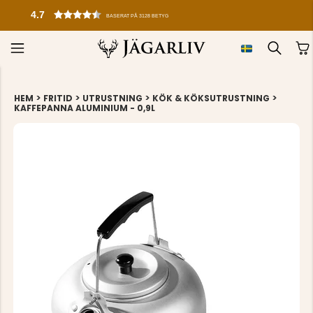
4.7
BASERAT PÅ 3128 BETYG
>
>
>
>
HEM
FRITID
UTRUSTNING
KÖK & KÖKSUTRUSTNING
KAFFEPANNA ALUMINIUM - 0,9L