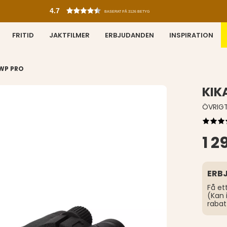
4.7
BASERAT PÅ 3126 BETYG
FRITID
JAKTFILMER
ERBJUDANDEN
INSPIRATION
 WP PRO
KIK
ÖVRIG
1 2
ERB
Få et
(Kan 
rabat