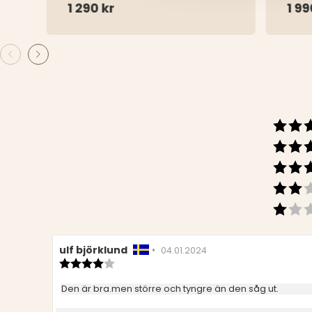
1 290 kr
1 99
Recensionsförfattare:
ulf björklund
•
Recensionsdatum:
04.01.2024
Recensionsbetyg:
4.0
utav
Recensionstext:
Den är bra.men större och tyngre än den såg ut.
5
stjärnor