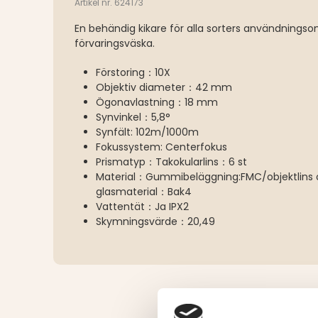
Artikel nr. 624173
En behändig kikare för alla sorters användningso
förvaringsväska.
Förstoring：10X
Objektiv diameter：42 mm
Ögonavlastning：18 mm
Synvinkel：5,8°
Synfält: 102m/1000m
Fokussystem: Centerfokus
Prismatyp：Takokularlins：6 st
Material：Gummibeläggning:FMC/objektlins o
glasmaterial：Bak4
Vattentät：Ja IPX2
Skymningsvärde：20,49