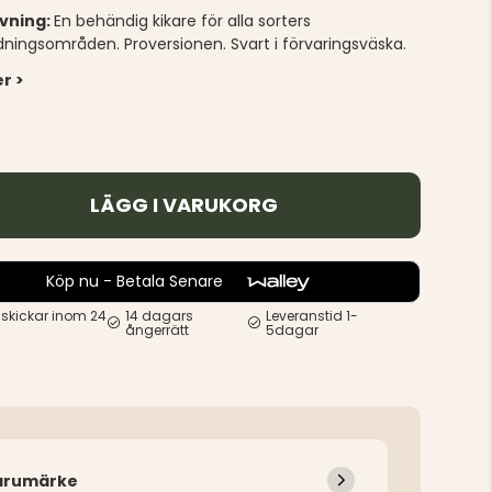
ivning:
En behändig kikare för alla sorters
ningsområden. Proversionen. Svart i förvaringsväska.
r >
LÄGG I VARUKORG
Köp nu - Betala Senare
 skickar inom 24
14 dagars
Leveranstid 1-
ångerrätt
5dagar
arumärke