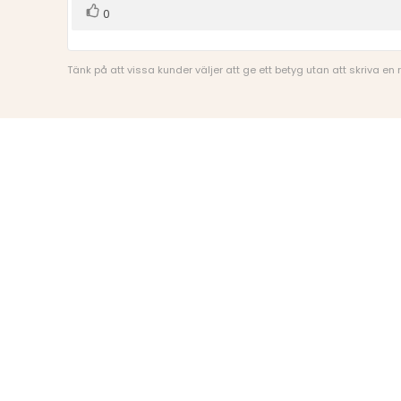
Rösta
röst(er)
0
upp
Tänk på att vissa kunder väljer att ge ett betyg utan att skriva en