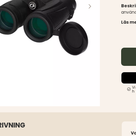
Beskr
använd
Läs me
Vi
h
KRIVNING
V