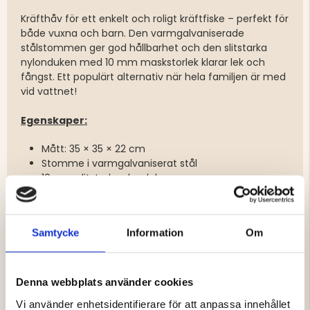
Kräfthåv för ett enkelt och roligt kräftfiske – perfekt för
både vuxna och barn. Den varmgalvaniserade
stålstommen ger god hållbarhet och den slitstarka
nylonduken med 10 mm maskstorlek klarar lek och
fångst. Ett populärt alternativ när hela familjen är med
vid vattnet!
Egenskaper:
Mått: 35 × 35 × 22 cm
Stomme i varmgalvaniserat stål
10 mm slitstark nylonduk
Säljs i 1-pack/10-pack
Samtycke
Information
Om
Varumärke
Denna webbplats använder cookies
Vi använder enhetsidentifierare för att anpassa innehållet