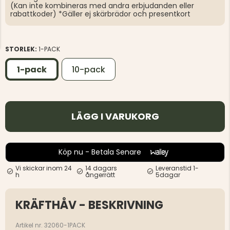
(Kan inte kombineras med andra erbjudanden eller
rabattkoder) *Gäller ej skärbrädor och presentkort
STORLEK:
1-PACK
1-pack
10-pack
LÄGG I VARUKORG
Köp nu - Betala Senare
Vi skickar inom 24
14 dagars
Leveranstid 1-
h
ångerrätt
5dagar
KRÄFTHÅV - BESKRIVNING
Artikel nr. 32060-1PACK