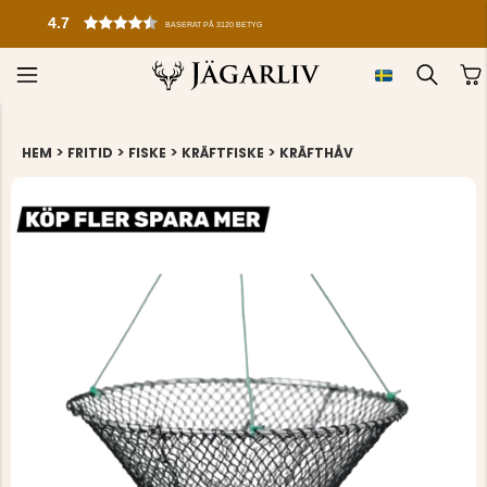
4.7
BASERAT PÅ 3120 BETYG
>
>
>
>
HEM
FRITID
FISKE
KRÄFTFISKE
KRÄFTHÅV