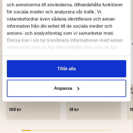
och annonserna till användarna, tillhandahålla funktioner
för sociala medier och analysera vår trafik. Vi
DU KANSKE OCKSÅ ÄR INTRESSERAD
vidarebefordrar även sådana identifierare och annan
AV
information från din enhet till de sociala medier och
annons- och analysföretag som vi samarbetar med.
Dessa kan i sin tur kombinera informationen med annan
information som du har tillhandahållit eller som de har
samlat in när du har använt deras tjänster.
Tillåt alla
Anpassa
KRÄFTMJÄRDE/KRÄFTBUR
BETESBOX
K
MED FLYKTGÅNGAR-
KRÄFTMJÄRDE,
F
AUGUST
REKTANGULÄR- VIT
159 kr
19 kr
1