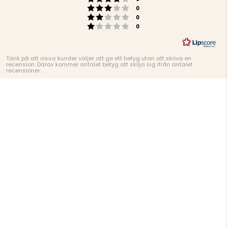
Betyg: 3 utav 5 stjärnor
röster
0
Betyg: 2 utav 5 stjärnor
röster
0
Betyg: 1 utav 5 stjärnor
röster
0
Tänk på att vissa kunder väljer att ge ett betyg utan att skriva en
recension. Därav kommer antalet betyg att skilja sig ifrån antalet
recensioner.