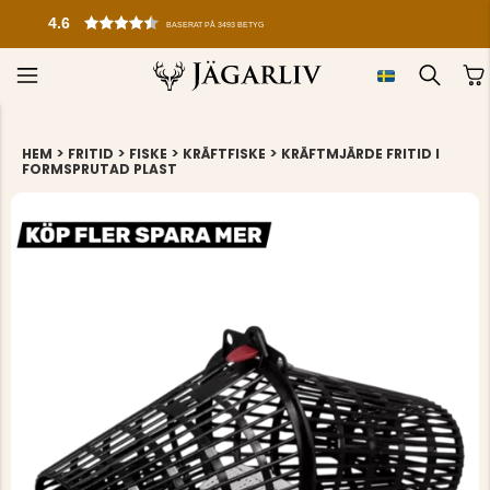
4.6
BASERAT PÅ 3493 BETYG
>
>
>
>
HEM
FRITID
FISKE
KRÄFTFISKE
KRÄFTMJÄRDE FRITID I
FORMSPRUTAD PLAST