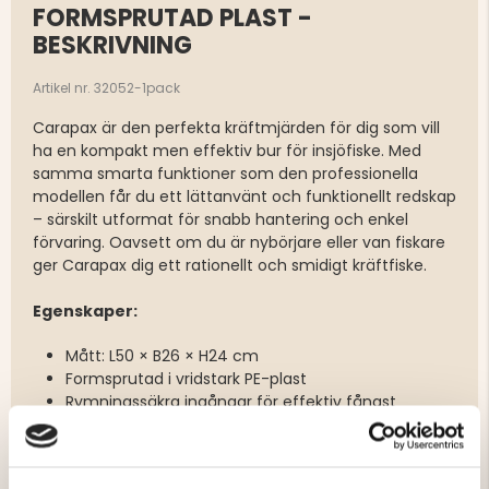
FORMSPRUTAD PLAST -
BESKRIVNING
Artikel nr. 32052-1pack
Carapax är den perfekta kräftmjärden för dig som vill
ha en kompakt men effektiv bur för insjöfiske. Med
samma smarta funktioner som den professionella
modellen får du ett lättanvänt och funktionellt redskap
– särskilt utformat för snabb hantering och enkel
förvaring. Oavsett om du är nybörjare eller van fiskare
ger Carapax dig ett rationellt och smidigt kräftfiske.
Egenskaper:
Mått: L50 × B26 × H24 cm
Formsprutad i vridstark PE-plast
Rymningssäkra ingångar för effektiv fångst
Smidig och lättanvänd stängningsmekanism
Kraftiga, rostfria stålgångjärn för lång hållbarhet
Förberedd med två 28 mm flykthål