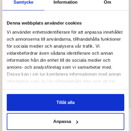
Tre alternativa fästpunkter för lina
Samtycke
Information
Om
Staplingsbar konstruktion för enkel transport och
förvaring
Observera: Betesbox säljs separat
Denna webbplats använder cookies
Vi använder enhetsidentifierare för att anpassa innehållet
och annonserna till användarna, tillhandahålla funktioner
Varumärke
för sociala medier och analysera vår trafik. Vi
vidarebefordrar även sådana identifierare och annan
information från din enhet till de sociala medier och
annons- och analysföretag som vi samarbetar med.
Dessa kan i sin tur kombinera informationen med annan
information som du har tillhandahållit eller som de har
DU KANSKE OCKSÅ ÄR INTRESSERAD
samlat in när du har använt deras tjänster.
AV
Tillåt alla
Anpassa