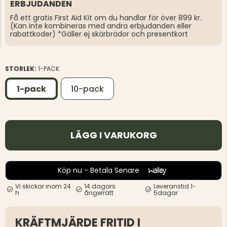
ERBJUDANDEN
Få ett gratis First Aid Kit om du handlar för över 899 kr.
(Kan inte kombineras med andra erbjudanden eller
rabattkoder) *Gäller ej skärbrädor och presentkort
STORLEK:
1-PACK
1-pack
10-pack
LÄGG I VARUKORG
Köp nu - Betala Senare
Vi skickar inom 24
14 dagars
Leveranstid 1-
h
ångerrätt
5dagar
KRÄFTMJÄRDE FRITID I