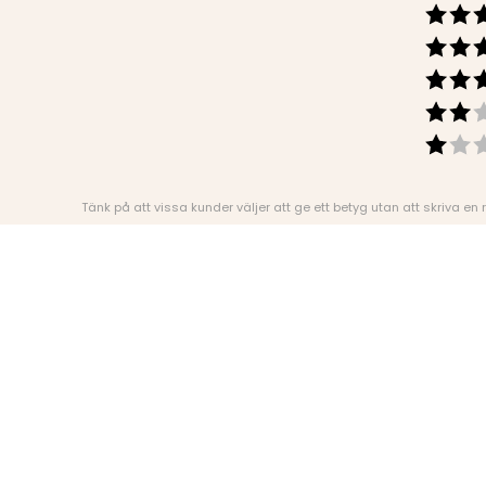
Tänk på att vissa kunder väljer att ge ett betyg utan att skriva en