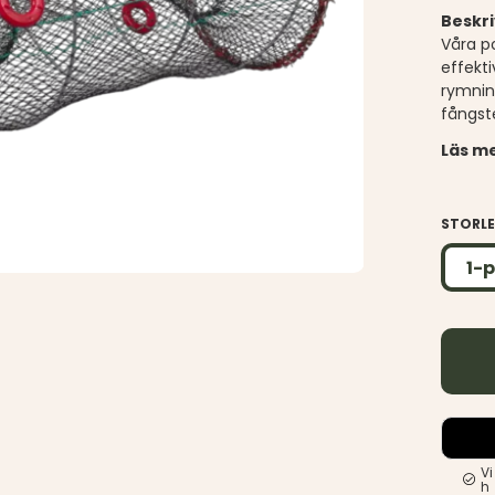
Beskri
Våra p
effekt
rymnin
fångst
Läs me
STORL
1-
Vi
h