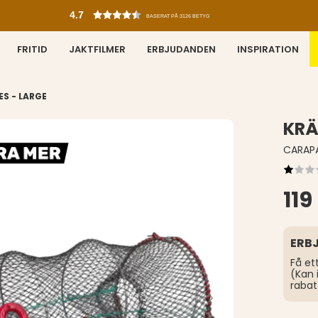
4.7
BASERAT PÅ 3126 BETYG
FRITID
JAKTFILMER
ERBJUDANDEN
INSPIRATION
S - LARGE
KRÄ
CARAP
119
ERB
Få et
(Kan 
rabat