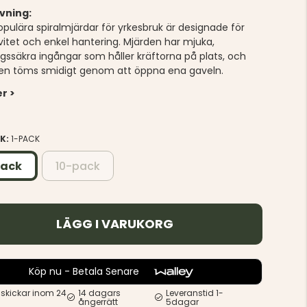
vning:
opulära spiralmjärdar för yrkesbruk är designade för
ivitet och enkel hantering. Mjärden har mjuka,
gssäkra ingångar som håller kräftorna på plats, och
en töms smidigt genom att öppna ena gaveln.
r >
EK:
1-PACK
pack
10-pack
LÄGG I VARUKORG
Köp nu - Betala Senare
 skickar inom 24
14 dagars
Leveranstid 1-
ångerrätt
5dagar