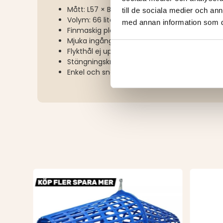
Mått: L57 × B27 × H27 cm
till de sociala medier och a
Volym: 66 liter
med annan information som du 
Finmaskig plastduk
Mjuka ingångar – rymningssäkra
Flykthål ej uppklippt – för anpassning efter 
Stängningskrokar i formsprutad plast – förhin
Enkel och snabb öppning via gaveln