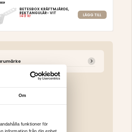
BETESBOX KRÄFTMJÄRDE,
REKTANGULÄR- VIT
LÄGG TILL
149 kr
arumärke
Om
andahålla funktioner för
n information från din enhet