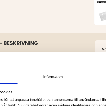
- BESKRIVNING
V
gnade för effektivitet och enkel
ångar som håller kräftorna på
pna ena gaveln. Den finmaskiga
e formsprutade plastkrokarna
Information
esbox.
cookies
e för att anpassa innehållet och annonserna till användarna, tillh
vår trafik. Vi vidarebefordrar även sådana identifierare och anna