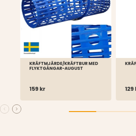
KRÄFTMJÄRDE/KRÄFTBUR MED
KRÄF
FLYKTGÅNGAR-AUGUST
159 kr
129 