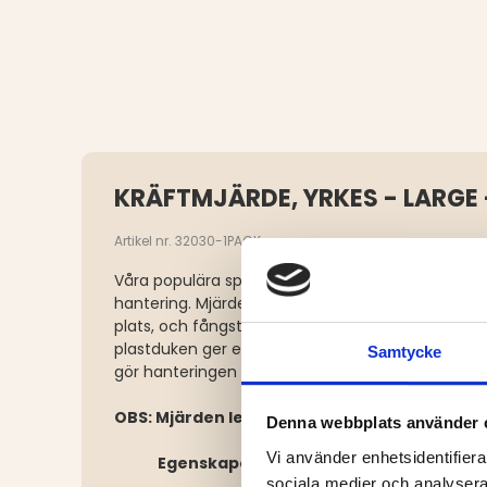
KRÄFTMJÄRDE, YRKES - LARGE 
Artikel nr. 32030-1PACK
Våra populära spiralmjärdar för yrkesbruk är desi
hantering. Mjärden har mjuka, rymningssäkra ing
plats, och fångsten töms smidigt genom att öp
plastduken ger ett säkert fångstutrymme och d
Samtycke
gör hanteringen snabb och utan trassel.
OBS: Mjärden levereras utan betespåse/bet
Denna webbplats använder 
Vi använder enhetsidentifierar
Egenskaper:
sociala medier och analysera 