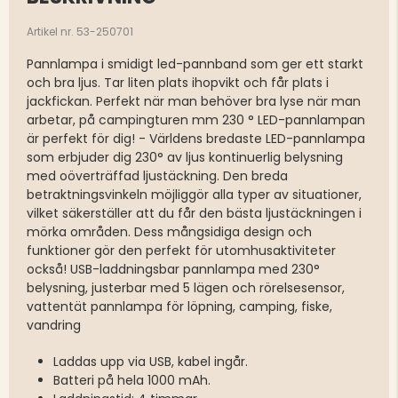
Artikel nr. 53-250701
Pannlampa i smidigt led-pannband som ger ett starkt
och bra ljus. Tar liten plats ihopvikt och får plats i
jackfickan. Perfekt när man behöver bra lyse när man
arbetar, på campingturen mm 230 ° LED-pannlampan
är perfekt för dig! - Världens bredaste LED-pannlampa
som erbjuder dig 230° av ljus kontinuerlig belysning
med oöverträffad ljustäckning. Den breda
betraktningsvinkeln möjliggör alla typer av situationer,
vilket säkerställer att du får den bästa ljustäckningen i
mörka områden. Dess mångsidiga design och
funktioner gör den perfekt för utomhusaktiviteter
också! USB-laddningsbar pannlampa med 230°
belysning, justerbar med 5 lägen och rörelsesensor,
vattentät pannlampa för löpning, camping, fiske,
vandring
Laddas upp via USB, kabel ingår.
Batteri på hela 1000 mAh.