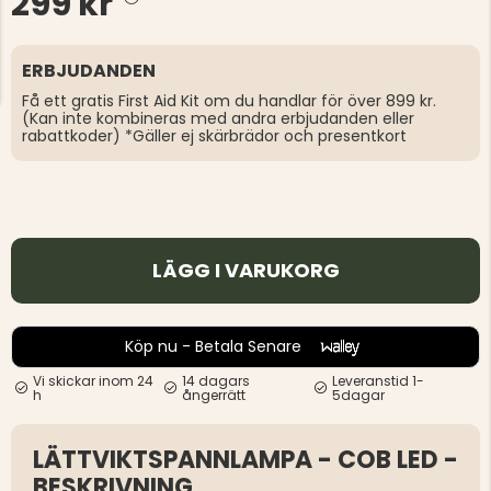
299 kr
ERBJUDANDEN
Få ett gratis First Aid Kit om du handlar för över 899 kr.
(Kan inte kombineras med andra erbjudanden eller
rabattkoder) *Gäller ej skärbrädor och presentkort
LÄGG I VARUKORG
Köp nu - Betala Senare
Vi skickar inom 24
14 dagars
Leveranstid 1-
h
ångerrätt
5dagar
LÄTTVIKTSPANNLAMPA - COB LED -
BESKRIVNING