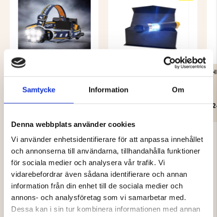
PANNLAMPA 600 LUMEN
FICKLAMPA FRILUFTSLIV
H
- HEADLIGHT
Samtycke
Information
Om
299 kr
99 kr
2
Denna webbplats använder cookies
Vi använder enhetsidentifierare för att anpassa innehållet
och annonserna till användarna, tillhandahålla funktioner
för sociala medier och analysera vår trafik. Vi
vidarebefordrar även sådana identifierare och annan
4.5
information från din enhet till de sociala medier och
annons- och analysföretag som vi samarbetar med.
Betyg:
Dessa kan i sin tur kombinera informationen med annan
4.5
Baserat på 19 betyg och