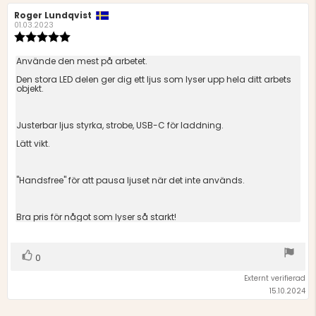
Recensionsförfattare:
Roger Lundqvist
Recensionsdatum:
01.03.2023
Recensionsbetyg:
5.0
utav
Recensionstext:
Använde den mest på arbetet.
5
Den stora LED delen ger dig ett ljus som lyser upp hela ditt arbets
stjärnor
objekt.
Justerbar ljus styrka, strobe, USB-C för laddning.
Lätt vikt.
"Handsfree" för att pausa ljuset när det inte används.
Bra pris för något som lyser så starkt!
Rösta
röst(er)
0
upp
Externt verifierad
15.10.2024