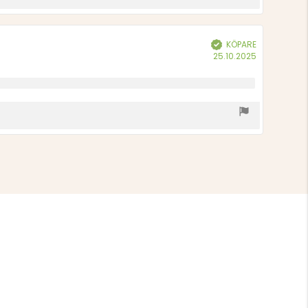
KÖPARE
Bekräftad
Köpdatum:
25.10.2025