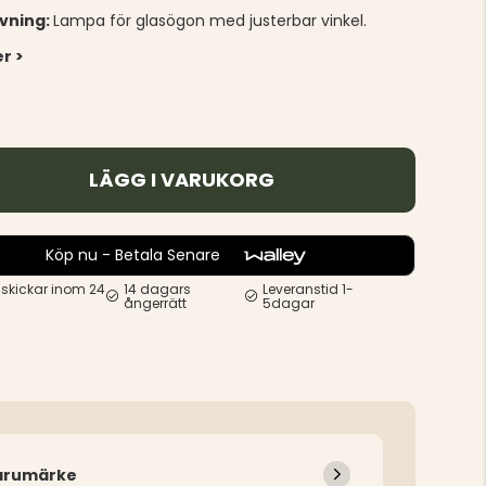
ivning:
Lampa för glasögon med justerbar vinkel.
r >
LÄGG I VARUKORG
Köp nu - Betala Senare
 skickar inom 24
14 dagars
Leveranstid 1-
ångerrätt
5dagar
arumärke