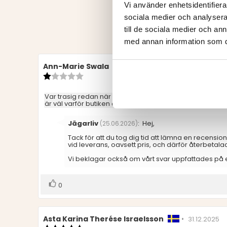
Vi använder enhetsidentifierar
sociala medier och analysera 
till de sociala medier och a
med annan information som du 
Recensionsförfattare:
Ann-Marie Swala
•
Recensionsdatum:
25.06.2026
Recensionsbetyg:
1.0
utav
Recensionstext:
Var trasig redan när den kom och återbetalades. Den va
5
är väl varför butiken överhuvudtaget säljer saker där 
stjärnor
Svara
Jägarliv
:
Hej,
(25.06.2026)
från:
Tack för att du tog dig tid att lämna en recensio
vid leverans, oavsett pris, och därför återbetalad
Vi beklagar också om vårt svar uppfattades på ett 
Rösta
röst(er)
0
upp
Recensionsförfattare:
Asta Karina Therése Israelsson
•
Recension
31.12.2025