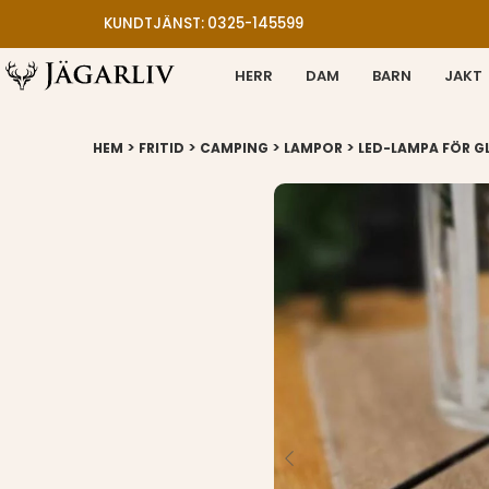
KUNDTJÄNST: 0325-145599
HERR
DAM
BARN
JAKT
>
>
>
>
HEM
FRITID
CAMPING
LAMPOR
LED-LAMPA FÖR 