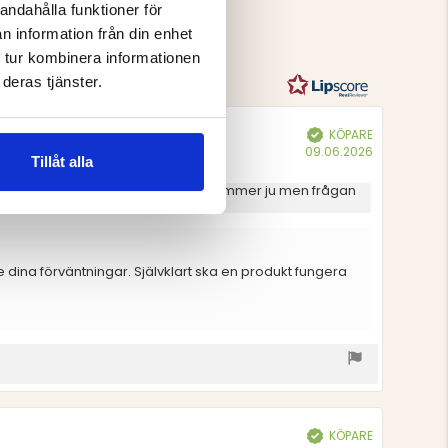
andahålla funktioner för
Betyg:
4.4
n information från din enhet
g och 6
utav
 tur kombinera informationen
5
deras tjänster.
stjärnor
KÖPARE
Bekräftad
Köpdatum:
09.06.2026
Tillåt alla
an får det man betalar för”. Det stämmer ju men frågan
recension dyker upp på er sida.
e dina förväntningar. Självklart ska en produkt fungera
KÖPARE
Bekräftad