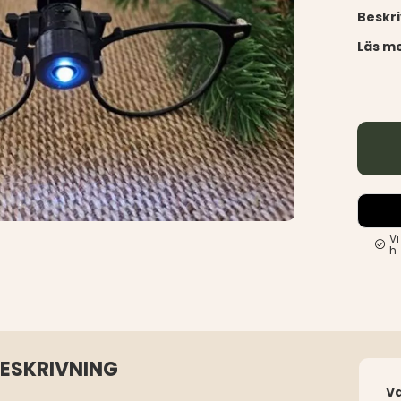
Beskr
Läs me
Vi
h
BESKRIVNING
V