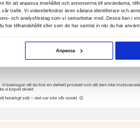
Betyg: 3 utav 5 stjärnor
röster
0
e för att anpassa innehållet och annonserna till användarna, tillh
vår trafik. Vi vidarebefordrar även sådana identifierare och anna
Betyg: 2 utav 5 stjärnor
röster
0
Baserat på 9 bety
nnons- och analysföretag som vi samarbetar med. Dessa kan i sin
Betyg: 1 utav 5 stjärnor
röster
recensioner
1
har tillhandahållit eller som de har samlat in när du har använt 
Anpassa
r billig och jag frågade om dessa ofta går sönder och fick svaret ”M
man ”man får vad man betalar för”? Jag blir väldigt förvånad om min 
n. Vi beklagar att du fick en defekt produkt och att den inte motsvarad
e vi köpet direkt.
felaktigt sätt – det var inte vår avsikt. 😊
sdatum: