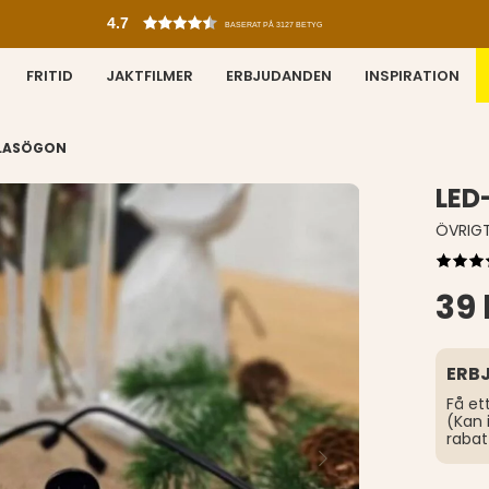
4.7
BASERAT PÅ 3127 BETYG
FRITID
JAKTFILMER
ERBJUDANDEN
INSPIRATION
GLASÖGON
LED
ÖVRIG
39 
ERB
Få et
(Kan 
rabat