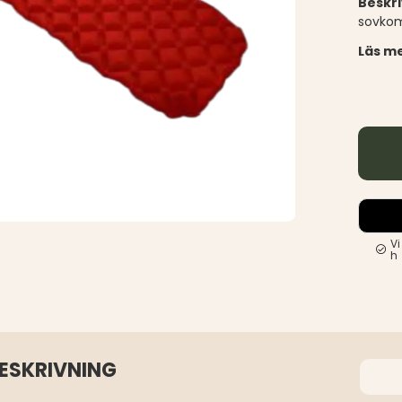
Beskr
sovkom
Läs me
Vi
h
BESKRIVNING