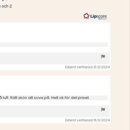
4.3
g och 2
utav
5
stjärnor
Externt verifierad 15.10.2024
uft. Rätt skön att sova på. Helt ok för det priset.
Externt verifierad 15.10.2024