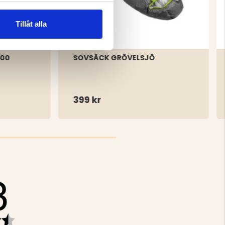
Tillåt alla
000
SOVSÄCK GRÖVELSJÖ
399 kr
3
Betyg: