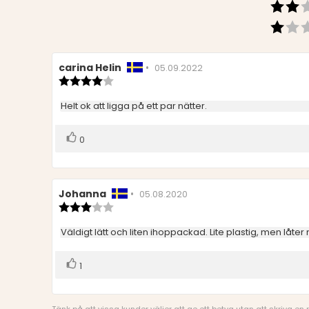
Recensionsförfattare:
carina Helin
•
Recensionsdatum:
05.09.2022
Recensionsbetyg:
4.0
utav
Recensionstext:
Helt ok att ligga på ett par nätter.
5
stjärnor
Rösta
röst(er)
0
upp
Recensionsförfattare:
Johanna
•
Recensionsdatum:
05.08.2020
Recensionsbetyg:
3.0
utav
Recensionstext:
Väldigt lätt och liten ihoppackad. Lite plastig, men låter
5
stjärnor
Rösta
röst(er)
1
upp