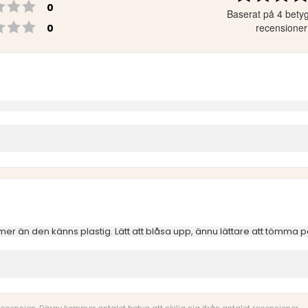
Betyg: 2 utav 5 stjärnor
röster
0
Baserat på 4 bety
Betyg: 1 utav 5 stjärnor
röster
recensioner
0
 mer än den känns plastig. Lätt att blåsa upp, ännu lättare att tömma på l