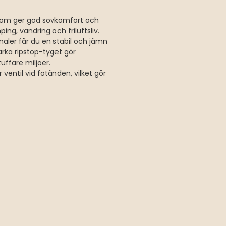
 som ger god sovkomfort och
ing, vandring och friluftsliv.
aler får du en stabil och jämn
tarka ripstop-tyget gör
uffare miljöer.
ventil vid fotänden, vilket gör