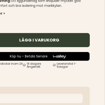
ivning:
Ett liggunderlag som erbjuder mycket god
fort och bra isolering mot markkylan.
r >
LÄGG I VARUKORG
Köp nu - Betala Senare
 skickar inom 24
14 dagars
Leveranstid 1-
ångerrätt
5dagar