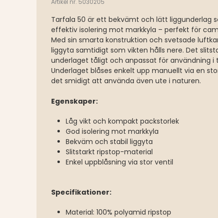
Artikel nr. 5030205
Tarfala 50 är ett bekvämt och lätt liggunderlag
effektiv isolering mot markkyla – perfekt för camp
Med sin smarta konstruktion och svetsade luftkan
liggyta samtidigt som vikten hålls nere. Det slits
underlaget tåligt och anpassat för användning i t
Underlaget blåses enkelt upp manuellt via en stor 
det smidigt att använda även ute i naturen.
Egenskaper:
Låg vikt och kompakt packstorlek
God isolering mot markkyla
Bekväm och stabil liggyta
Slitstarkt ripstop-material
Enkel uppblåsning via stor ventil
Specifikationer:
Material: 100% polyamid ripstop