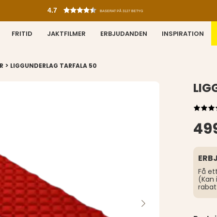
4.7
BASERAT PÅ 3127 BETYG
FRITID
JAKTFILMER
ERBJUDANDEN
INSPIRATION
>
R
LIGGUNDERLAG TARFALA 50
LIG
499
ERB
Få et
(Kan 
rabat