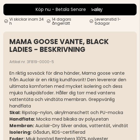
Köp nu - Betala Senare
Vi skickar inom 24
14 dagars
Leveranstid 1-
h
ångerrätt
5dagar
MAMA GOOSE VANTE, BLACK
LADIES - BESKRIVNING
Artikel nr. 3F819-0000-5
En riktig sovsäck för dina händer, Mama goose vante
från Auclair är en riktig kundfavorit! Den levererar den
ultimata komforten med mycket isolering och dess
mjuka fuskpälsfoder. Håller dig torr med vantens
vattentäta och vindtäta membran. Greppvänlig
handflata
Skal:
Ripstop-nylon, akrylmanschett och PU-mocka
Handflata:
Mocka med bikaka av polyuretan
Membran:
Auclair-Dry Silver andas, vattentät, vindtät
Isolering:
Gåsdun, RDS-certifierad
Foder:
Mjuk borstad Bemberg 100% polyester