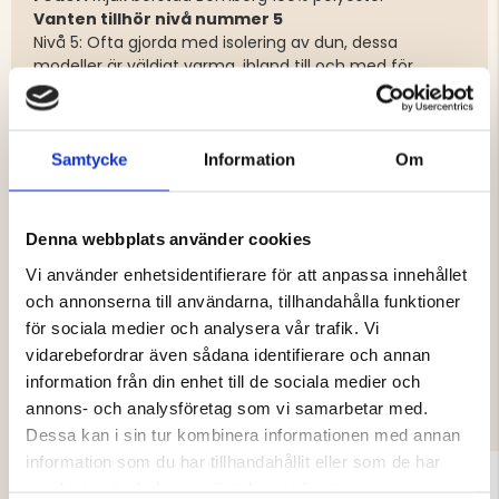
Vanten tillhör nivå nummer 5
Nivå 5: Ofta gjorda med isolering av dun, dessa
modeller är väldigt varma, ibland till och med för
varma för många. Perfekta för extremt kalla dagar
med lågintensiva vintersportaktiviteter, dagsutflykter
eller friluftsliv i naturen.
Samtycke
Information
Om
Varumärke
Denna webbplats använder cookies
Vi använder enhetsidentifierare för att anpassa innehållet
och annonserna till användarna, tillhandahålla funktioner
för sociala medier och analysera vår trafik. Vi
vidarebefordrar även sådana identifierare och annan
DU KANSKE OCKSÅ ÄR INTRESSERAD
information från din enhet till de sociala medier och
AV
annons- och analysföretag som vi samarbetar med.
Dessa kan i sin tur kombinera informationen med annan
information som du har tillhandahållit eller som de har
samlat in när du har använt deras tjänster.