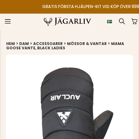
GRATIS FÖRSTA HJÄLPEN-KIT VID KÖP ÖVER 899
>
>
>
>
HEM
DAM
ACCESSOARER
MÖSSOR & VANTAR
MAMA
GOOSE VANTE, BLACK LADIES