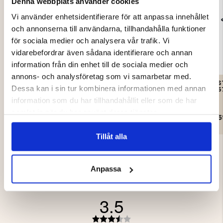
Denna webbplats använder cookies
Vi använder enhetsidentifierare för att anpassa innehållet
och annonserna till användarna, tillhandahålla funktioner
för sociala medier och analysera vår trafik. Vi
vidarebefordrar även sådana identifierare och annan
information från din enhet till de sociala medier och
annons- och analysföretag som vi samarbetar med.
STOR
STORMKÖK /
S
Dessa kan i sin tur kombinera informationen med annan
STYCKNINGSBRÄDA
CAMPINGKÖK – GASOL
5
information som du har tillhandahållit eller som de har
samlat in när du har använt deras tjänster.
499 kr
699 kr
5
Tillåt alla
Anpassa
3.5
Betyg: