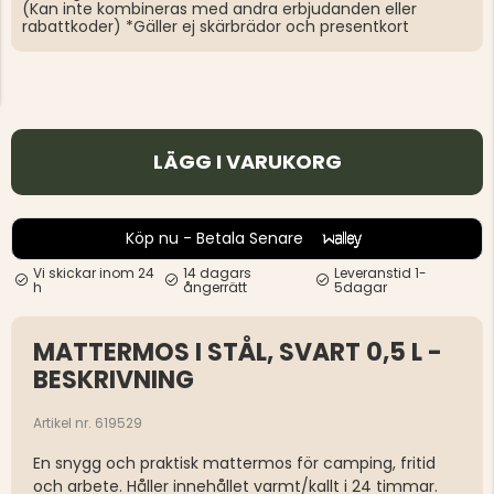
(Kan inte kombineras med andra erbjudanden eller
rabattkoder) *Gäller ej skärbrädor och presentkort
LÄGG I VARUKORG
Köp nu - Betala Senare
Vi skickar inom 24
14 dagars
Leveranstid 1-
h
ångerrätt
5dagar
MATTERMOS I STÅL, SVART 0,5 L -
BESKRIVNING
Artikel nr. 619529
En snygg och praktisk mattermos för camping, fritid
och arbete. Håller innehållet varmt/kallt i 24 timmar.