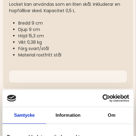
Locket kan användas som en liten skål. Inkluderar en
hopfällbar sked. Kapacitet 0,5 L.
Bredd 9 cm
Djup 9 cm
Höjd 15,3 cm
Vikt 0,38 kg
Färg svart/stål
Material rostfritt stål
DU KANSKE OCKSÅ ÄR INTRESSERAD
Samtycke
Information
Om
AV