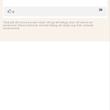
5
stjärnor
Rösta
röst(er)
0
upp
Tänk på att vissa kunder väljer att ge ett betyg utan att skriva en
recension. Därav kommer antalet betyg att skilja sig ifrån antalet
recensioner.