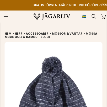
GRATIS FÖRSTA HJÄLPEN-KIT VID KÖP ÖVER 899
>
>
>
>
HEM
HERR
ACCESSOARER
MÖSSOR & VANTAR
MÖSSA
MERINOULL & BAMBU - SEGER