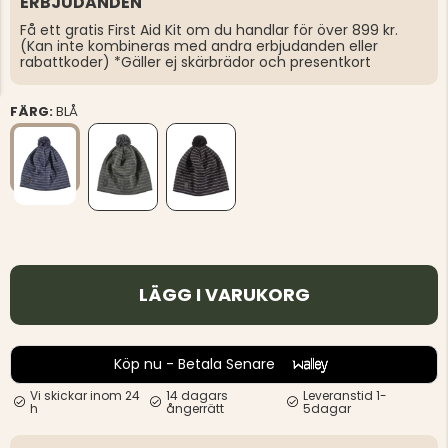
ERBJUDANDEN
Få ett gratis First Aid Kit om du handlar för över 899 kr.
(Kan inte kombineras med andra erbjudanden eller
rabattkoder) *Gäller ej skärbrädor och presentkort
FÄRG:
BLÅ
LÄGG I VARUKORG
Köp nu - Betala Senare
Vi skickar inom 24
14 dagars
Leveranstid 1-
h
ångerrätt
5dagar