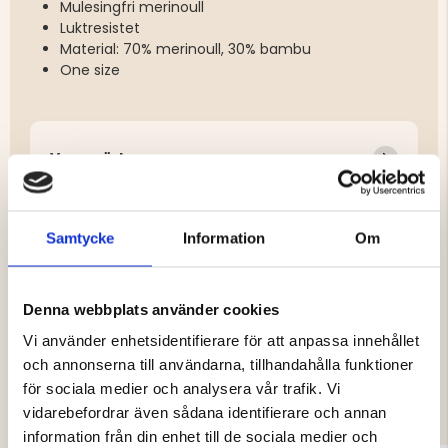
Mulesingfri merinoull
Luktresistet
Material: 70% merinoull, 30% bambu
One size
Varumärke
Material
Egenskaper
Samtycke
Information
Om
Denna webbplats använder cookies
Vi använder enhetsidentifierare för att anpassa innehållet
DU KANSKE OCKSÅ ÄR INTRESSERAD
och annonserna till användarna, tillhandahålla funktioner
för sociala medier och analysera vår trafik. Vi
AV
vidarebefordrar även sådana identifierare och annan
information från din enhet till de sociala medier och