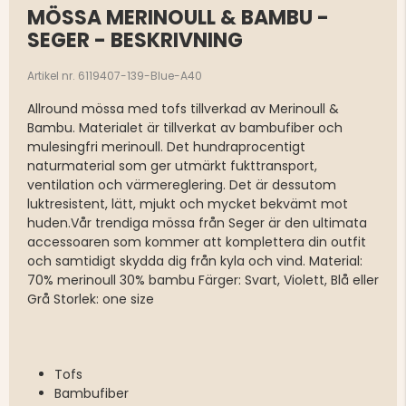
MÖSSA MERINOULL & BAMBU -
SEGER - BESKRIVNING
Artikel nr. 6119407-139-Blue-A40
Allround mössa med tofs tillverkad av Merinoull &
Bambu. Materialet är tillverkat av bambufiber och
mulesingfri merinoull. Det hundraprocentigt
naturmaterial som ger utmärkt fukttransport,
ventilation och värmereglering. Det är dessutom
luktresistent, lätt, mjukt och mycket bekvämt mot
huden.Vår trendiga mössa från Seger är den ultimata
accessoaren som kommer att komplettera din outfit
och samtidigt skydda dig från kyla och vind. Material:
70% merinoull 30% bambu Färger: Svart, Violett, Blå eller
Grå Storlek: one size
Tofs
Bambufiber