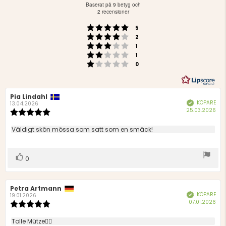
4.2
Baserat på 9 betyg och
utav
2 recensioner
5
Betyg: 5 utav 5 stjärnor
röster
stjärnor
5
Betyg: 4 utav 5 stjärnor
röster
2
Betyg: 3 utav 5 stjärnor
röster
1
Betyg: 2 utav 5 stjärnor
röster
1
Betyg: 1 utav 5 stjärnor
röster
0
Recensionsförfattare:
Pia Lindahl
Recensionsdatum:
KÖPARE
Bekräftad
13.04.2026
Köp
25.03.2026
Recensionsbetyg:
5.0
utav
Recensionstext:
Väldigt skön mössa som satt som en smäck!
5
stjärnor
Rösta
röst(er)
0
upp
Recensionsförfattare:
Petra Artmann
Recensionsdatum:
KÖPARE
Bekräftad
19.01.2026
Köp
07.01.2026
Recensionsbetyg:
5.0
utav
Recensionstext:
Tolle Mütze👍🏻