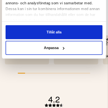
annons- och analysföretag som vi samarbetar med.
Dessa kan i sin tur kombinera informationen med annan
information som du har tillhandahållit eller som de har
samlat in när du har använt deras tjänster.
Tillåt alla
FODRADE
MÖSSA ULLMIX - SEGER
M
JAKTHANDSKAR, VAPITI-
D
BLAZE
T
Anpassa
199 kr
29 kr
1
4.2
Betyg: