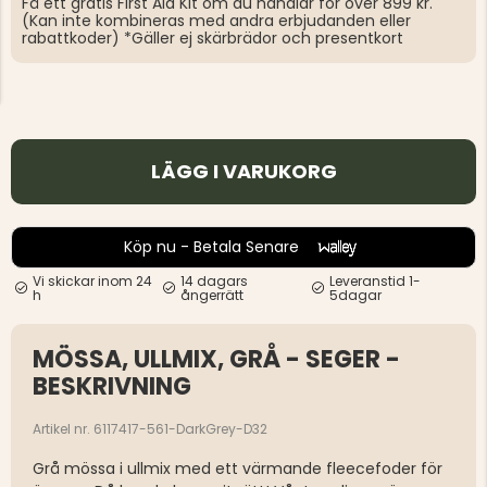
Få ett gratis First Aid Kit om du handlar för över 899 kr.
(Kan inte kombineras med andra erbjudanden eller
rabattkoder) *Gäller ej skärbrädor och presentkort
LÄGG I VARUKORG
Köp nu - Betala Senare
Vi skickar inom 24
14 dagars
Leveranstid 1-
h
ångerrätt
5dagar
MÖSSA, ULLMIX, GRÅ - SEGER -
BESKRIVNING
Artikel nr. 6117417-561-DarkGrey-D32
Grå mössa i ullmix med ett värmande fleecefoder för