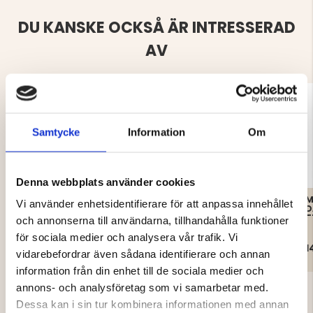
DU KANSKE OCKSÅ ÄR INTRESSERAD
AV
Samtycke
Information
Om
Denna webbplats använder cookies
FODRADE
SKINNHANDSKE MED
M
Vi använder enhetsidentifierare för att anpassa innehållet
JAKTHANDSKAR, VAPITI-
FLEECEFODER – MOUNT
D
BLAZE
ZERO
T
och annonserna till användarna, tillhandahålla funktioner
för sociala medier och analysera vår trafik. Vi
199 kr
199 kr
1
vidarebefordrar även sådana identifierare och annan
information från din enhet till de sociala medier och
annons- och analysföretag som vi samarbetar med.
Dessa kan i sin tur kombinera informationen med annan