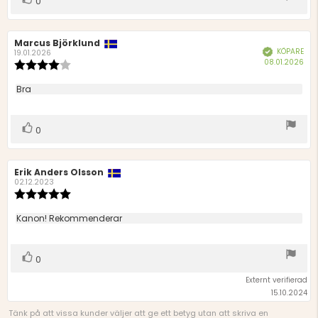
0
upp
Recensionsförfattare:
Marcus Björklund
Recensionsdatum:
KÖPARE
Bekräftad
19.01.2026
Köp
08.01.2026
Recensionsbetyg:
4.0
utav
Recensionstext:
Bra
5
stjärnor
Rösta
röst(er)
0
upp
Recensionsförfattare:
Erik Anders Olsson
Recensionsdatum:
02.12.2023
Recensionsbetyg:
5.0
utav
Recensionstext:
Kanon! Rekommenderar
5
stjärnor
Rösta
röst(er)
0
upp
Externt verifierad
15.10.2024
Tänk på att vissa kunder väljer att ge ett betyg utan att skriva en