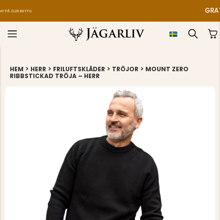
GRATIS FÖRSTA HJÄLPEN-KIT VID KÖP ÖVER 899
>
>
>
>
HEM
HERR
FRILUFTSKLÄDER
TRÖJOR
MOUNT ZERO
RIBBSTICKAD TRÖJA – HERR