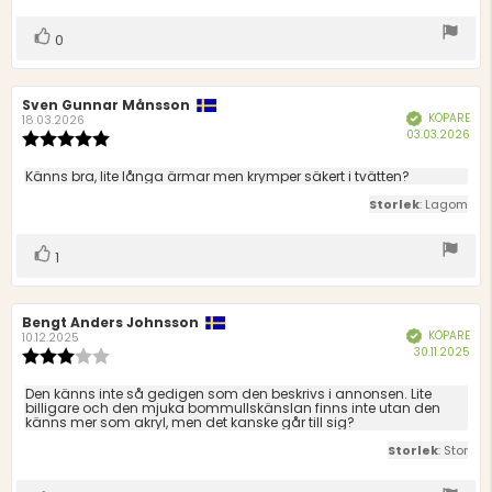
Rösta
röst(er)
0
upp
Recensionsförfattare:
Sven Gunnar Månsson
Recensionsdatum:
KÖPARE
Bekräftad
18.03.2026
Köp
03.03.2026
Recensionsbetyg:
5.0
utav
Recensionstext:
Känns bra, lite långa ärmar men krymper säkert i tvätten?
5
Storlek
: Lagom
stjärnor
Rösta
röst(er)
1
upp
Recensionsförfattare:
Bengt Anders Johnsson
Recensionsdatum:
KÖPARE
Bekräftad
10.12.2025
Köp
30.11.2025
Recensionsbetyg:
3.0
utav
Recensionstext:
Den känns inte så gedigen som den beskrivs i annonsen. Lite
5
billigare och den mjuka bommullskänslan finns inte utan den
känns mer som akryl, men det kanske går till sig?
stjärnor
Storlek
: Stor