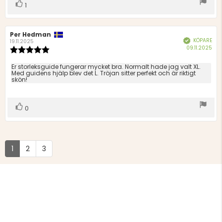
Rösta
röst(er)
1
upp
Recensionsförfattare:
Per Hedman
Recensionsdatum:
KÖPARE
Bekräftad
19.11.2025
Köp
09.11.2025
Recensionsbetyg:
5.0
utav
Recensionstext:
Er storleksguide fungerar mycket bra. Normalt hade jag valt XL.
5
Med guidens hjälp blev det L. Tröjan sitter perfekt och är riktigt
skön!
stjärnor
Rösta
röst(er)
0
upp
1
2
3