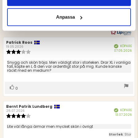
stjärnor
15
Betyg: 4 utav 5 stjärnor
4.111111111111111
Liten
Stor
röster
4
Baserat
Betyg: 3 utav 5 stjärnor
utav
röster
3
Betyg: 2 utav 5 stjärnor
på
5
röster
Anpassa
0
Betyg: 1 utav 5 stjärnor
röster
9
1
betyg
Recensionsförfattare:
Patrick Roos
Recensionsdatum:
KÖPARE
Bekräftad
19.05.2026
Köp
07.05.2026
Recensionsbetyg:
3.0
utav
Recensionstext:
Snygg och skön tröja. Men väldigt stor i storleken. Drar XL i vanliga
5
fall, köpte en L å den var ordentligt stor på mig. Kunde kanske
räckt med en medium?
stjärnor
Rösta
röst(er)
0
upp
Recensionsförfattare:
Bernt Patrik Lundberg
Recensionsdatum:
KÖPARE
Bekräftad
28.07.2026
Köp
13.07.2026
Recensionsbetyg:
4.0
utav
Recensionstext:
Lite väl långa ärmar men mycket skön i övrigt
5
Storlek
: Stor
stjärnor