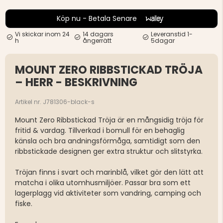
Köp nu - Betala Senare
Vi skickar inom 24
14 dagars
Leveranstid 1-
h
ångerrätt
5dagar
MOUNT ZERO RIBBSTICKAD TRÖJA
– HERR - BESKRIVNING
Artikel nr. J781306-black-s
Mount Zero Ribbstickad Tröja är en mångsidig tröja för
fritid & vardag. Tillverkad i bomull för en behaglig
känsla och bra andningsförmåga, samtidigt som den
ribbstickade designen ger extra struktur och slitstyrka.
Tröjan finns i svart och marinblå, vilket gör den lätt att
matcha i olika utomhusmiljöer. Passar bra som ett
lagerplagg vid aktiviteter som vandring, camping och
fiske.