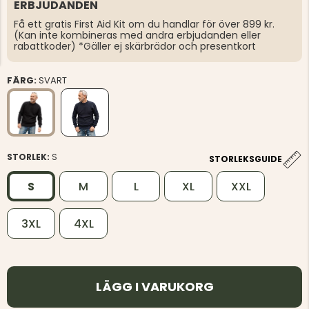
ERBJUDANDEN
Få ett gratis First Aid Kit om du handlar för över 899 kr.
(Kan inte kombineras med andra erbjudanden eller
rabattkoder) *Gäller ej skärbrädor och presentkort
FÄRG:
SVART
STORLEK:
S
STORLEKSGUIDE
S
M
L
XL
XXL
3XL
4XL
LÄGG I VARUKORG