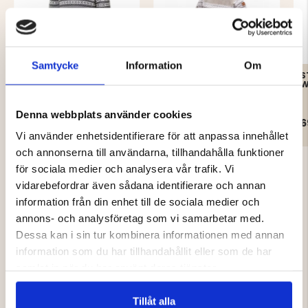
Samtycke
Information
Om
VINDFODRAD
MOUNT ZERO STICKAD
S
MÖNSTERSTICKAD
ULLTRÖJA – HERR
W
TRÖJA - MOUNT ZERO
Denna webbplats använder cookies
299 kr
399 kr
6
Vi använder enhetsidentifierare för att anpassa innehållet
och annonserna till användarna, tillhandahålla funktioner
för sociala medier och analysera vår trafik. Vi
vidarebefordrar även sådana identifierare och annan
information från din enhet till de sociala medier och
annons- och analysföretag som vi samarbetar med.
4.4
Dessa kan i sin tur kombinera informationen med annan
information som du har tillhandahållit eller som de har
Betyg:
samlat in när du har använt deras tjänster.
4.4
Baserat på 23 betyg och
utav
11 recensioner
5
Tillåt alla
Betyg: 5 utav 5 stjärnor
Storlek
röster