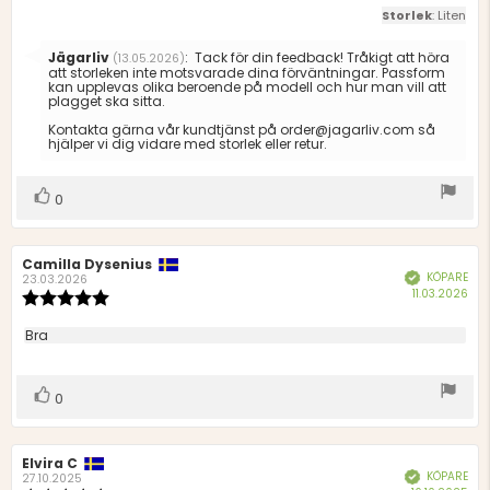
5
Storlek
: Liten
stjärnor
Svara
Jägarliv
:
Tack för din feedback! Tråkigt att höra
(13.05.2026)
från:
att storleken inte motsvarade dina förväntningar. Passform
kan upplevas olika beroende på modell och hur man vill att
plagget ska sitta.
Kontakta gärna vår kundtjänst på order@jagarliv.com så
hjälper vi dig vidare med storlek eller retur.
Rösta
röst(er)
0
upp
Recensionsförfattare:
Camilla Dysenius
Recensionsdatum:
KÖPARE
Bekräftad
23.03.2026
Köp
11.03.2026
Recensionsbetyg:
5.0
utav
Recensionstext:
Bra
5
stjärnor
Rösta
röst(er)
0
upp
Recensionsförfattare:
Elvira C
Recensionsdatum:
KÖPARE
Bekräftad
27.10.2025