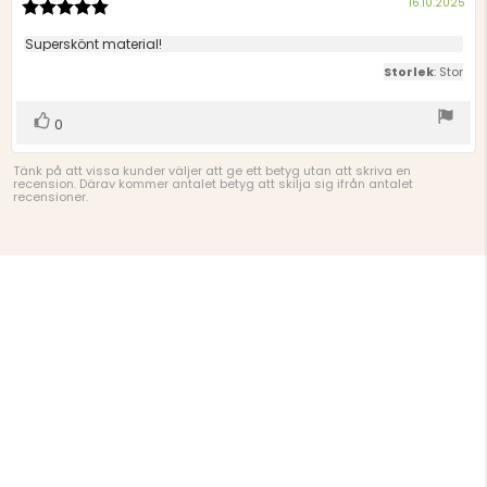
Köp
16.10.2025
Recensionsbetyg:
5.0
utav
Recensionstext:
Superskönt material!
5
Storlek
: Stor
stjärnor
Rösta
röst(er)
0
upp
Tänk på att vissa kunder väljer att ge ett betyg utan att skriva en
recension. Därav kommer antalet betyg att skilja sig ifrån antalet
recensioner.