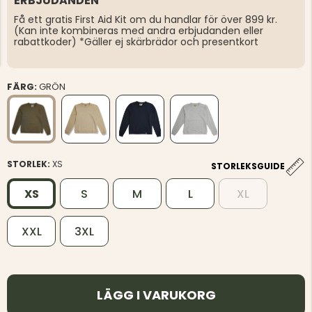
ERBJUDANDEN
Få ett gratis First Aid Kit om du handlar för över 899 kr.
(Kan inte kombineras med andra erbjudanden eller
rabattkoder) *Gäller ej skärbrädor och presentkort
FÄRG:
GRÖN
STORLEK:
XS
STORLEKSGUIDE
XS
S
M
L
XL
XXL
3XL
LÄGG I VARUKORG