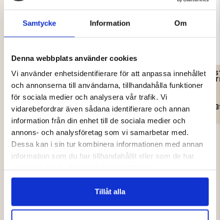
Samtycke
Information
Om
Denna webbplats använder cookies
NE HOODIE - DAM
STICKAD TRÖJA
S
Vi använder enhetsidentifierare för att anpassa innehållet
LAMMULL MED
T
och annonserna till användarna, tillhandahålla funktioner
POLOKRAGE
för sociala medier och analysera vår trafik. Vi
199 kr
399 kr
3
vidarebefordrar även sådana identifierare och annan
information från din enhet till de sociala medier och
annons- och analysföretag som vi samarbetar med.
Dessa kan i sin tur kombinera informationen med annan
information som du har tillhandahållit eller som de har
samlat in när du har använt deras tjänster.
4.2
Tillåt alla
Betyg:
4.2
Baserat på 21 betyg och