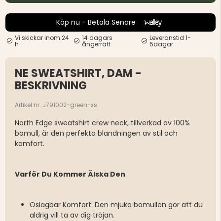
Köp nu - Betala Senare
Vi skickar inom 24
14 dagars
Leveranstid 1-
h
ångerrätt
5dagar
NE SWEATSHIRT, DAM -
BESKRIVNING
Artikel nr. J791002-green-xs
North Edge sweatshirt crew neck, tillverkad av 100%
bomull, är den perfekta blandningen av stil och
komfort.
Varför Du Kommer Älska Den
Oslagbar Komfort: Den mjuka bomullen gör att du
aldrig vill ta av dig tröjan.