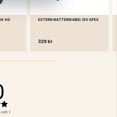
4K 4G
EXTERN BATTERIKABEL 12V APEX
329 kr
0
Betyg:
5.0
g och 1
utav
5