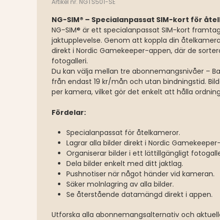
Artikel nr. NGTS501-SE
NG-SIM® – Specialanpassat SIM-kort för åt
NG-SIM® är ett specialanpassat SIM-kort framtag
jaktupplevelse. Genom att koppla din åtelkamera t
direkt i Nordic Gamekeeper-appen, där de sorteras
fotogalleri.
Du kan välja mellan tre abonnemangsnivåer – B
från endast 19 kr/mån och utan bindningstid. Bil
per kamera, vilket gör det enkelt att hålla ordning
Fördelar:
Specialanpassat för åtelkameror.
Lagrar alla bilder direkt i Nordic Gamekeepe
Organiserar bilder i ett lättillgängligt fotogalle
Dela bilder enkelt med ditt jaktlag.
Pushnotiser när något händer vid kameran.
Säker molnlagring av alla bilder.
Se återstående datamängd direkt i appen.
Utforska alla abonnemangsalternativ och aktuel