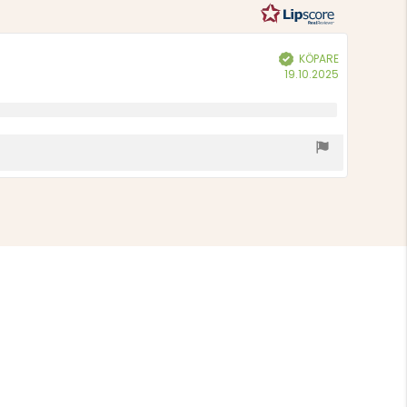
stjärnor
KÖPARE
Bekräftad
Köpdatum:
19.10.2025