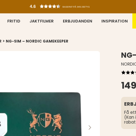
4.6
BASERAT PÅ 3491 BETYG
FRITID
JAKTFILMER
ERBJUDANDEN
INSPIRATION
>
R
NG-SIM – NORDIC GAMEKEEPER
NG-
NORDI
149
ERB
Få et
(Kan 
rabat