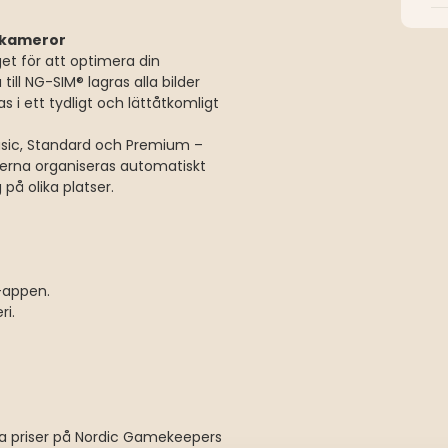
elkameror
et för att optimera din
ill NG-SIM® lagras alla bilder
 i ett tydligt och lättåtkomligt
asic, Standard och Premium –
derna organiseras automatiskt
 på olika platser.
r-appen.
ri.
la priser på Nordic Gamekeepers