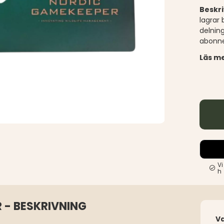
Beskr
lagrar
delning
abonne
Läs me
Vi
h
 - BESKRIVNING
V