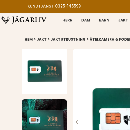
KUNDTJÄNST: 0325-145599
HERR
DAM
BARN
JAKT
>
>
>
HEM
JAKT
JAKTUTRUSTNING
ÅTELKAMERA & FODE