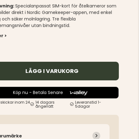
ivning:
Specialanpassat SIM-kort för åtelkameror som
 bilder direkt i Nordic Gamekeeper-appen, med enkel
 och säker molnlagring. Tre flexibla
mangsnivåer utan bindningstid.
r >
LÄGG I VARUKORG
Köp nu - Betala Senare
 skickar inom 24
14 dagars
Leveranstid 1-
ångerrätt
5dagar
arumärke