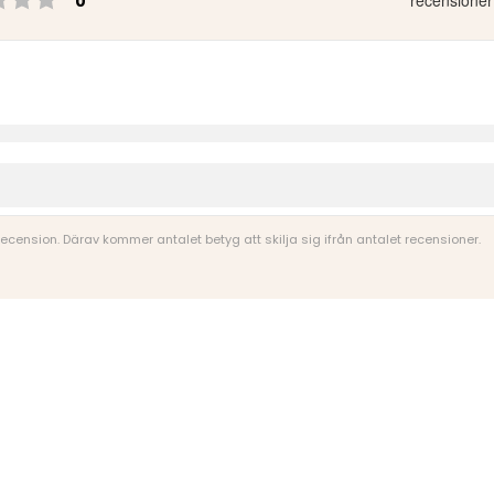
recensioner
0
 recension. Därav kommer antalet betyg att skilja sig ifrån antalet recensioner.