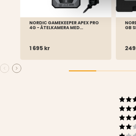
NORDIC GAMEKEEPER APEX PRO
NORD
4G - ÅTELKAMERA MED
GB 
SOLPANEL
1 695 kr
249