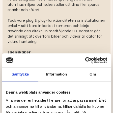
utomhusmiljöer och säkerställer att dina filer sparas
snabbt och säkert.
Tack vare plug & play-funktionaliteten är installationen
enkel – sätt bara in kortet i kameran och börja
använda den direkt. En medföljande SD-adapter gör
det smidigt att överföra bilder och videor till dator för
vidare hantering.
Egenskaper
32 GB lagringskapacitet
Micro SD-format
Optimerat för åtelkameror
Samtycke
Information
Om
Stabil och pålitlig lagring
Snabb skrivhastighet för bild- och videofiler
Plug & Play – enkel installation
Denna webbplats använder cookies
SD-adapter ingår
Anpassat för krävande utomhusmiljöer
Vi använder enhetsidentifierare för att anpassa innehållet
Passar Nordic Gamekeeper APEX och andra
och annonserna till användarna, tillhandahålla funktioner
kompatibla enheter
för sociala medier och analysera vår trafik. Vi