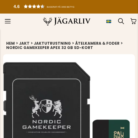
4.6
BASERAT PÅ 3493 BETYG
>
>
>
>
HEM
JAKT
JAKTUTRUSTNING
ÅTELKAMERA & FODER
NORDIC GAMEKEEPER APEX 32 GB SD-KORT