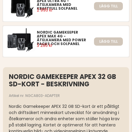
APEX ULTRA 4G -
ÅTELKAMERA MED
LÄGG TILL
KRAFTFULL SOLPANEL
2 995 kr
NORDIC GAMEKEEPER
APEX MAX 4G -
ÅTELKAMERA MED POWER
LÄGG TILL
PACKS OCH SOLPANEL
3 295 kr
NORDIC GAMEKEEPER APEX 32 GB
SD-KORT - BESKRIVNING
Artikel nr. NGCA803-ADAPTER
Nordic Gamekeeper APEX 32 GB SD-kort är ett pålitligt
och driftsäkert minneskort utvecklat för användning i
åtelkameror och andra enheter som ställer höga krav
på stabil lagring. Kortet är optimerat för att hantera
kontinuerlig bild- och videoinspelning i krävande