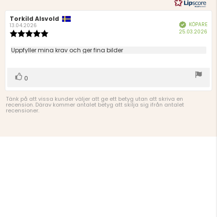
Recensionsförfattare:
Torkild Alsvold
Recensionsdatum:
KÖPARE
Bekräftad
13.04.2026
Köp
25.03.2026
Recensionsbetyg:
5.0
utav
Recensionstext:
Uppfyller mina krav och ger fina bilder
5
stjärnor
Rösta
röst(er)
0
upp
Tänk på att vissa kunder väljer att ge ett betyg utan att skriva en
recension. Därav kommer antalet betyg att skilja sig ifrån antalet
recensioner.