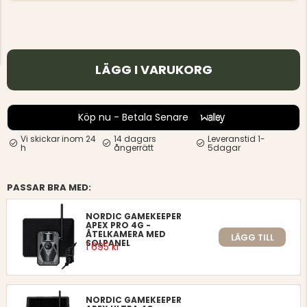
LÄGG I VARUKORG
Köp nu - Betala Senare
Vi skickar inom 24
14 dagars
Leveranstid 1-
h
ångerrätt
5dagar
PASSAR BRA MED:
NORDIC GAMEKEEPER
APEX PRO 4G -
ÅTELKAMERA MED
LÄGG TILL
SOLPANEL
1 695 kr
NORDIC GAMEKEEPER