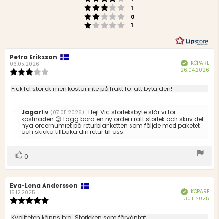
Betyg: 3 utav 5 stjärnor
röster
1
Betyg: 2 utav 5 stjärnor
röster
0
Betyg: 1 utav 5 stjärnor
röster
1
Recensionsförfattare:
Petra Eriksson
Recensionsdatum:
KÖPARE
Bekräftad
06.05.2026
Köp
26.04.2026
Recensionsbetyg:
3.0
utav
Recensionstext:
Fick fel storlek men kostar inte på frakt för att byta den!
5
stjärnor
Svara
Jägarliv
:
Hej! Vid storleksbyte står vi för
(07.05.2026)
från:
kostnaden 😊 Lägg bara en ny order i rätt storlek och skriv det
nya ordernumret på returblanketten som följde med paketet
och skicka tillbaka din retur till oss.
Rösta
röst(er)
0
upp
Recensionsförfattare:
Eva-Lena Andersson
Recensionsdatum:
KÖPARE
Bekräftad
15.12.2025
Köp
30.11.2025
Recensionsbetyg:
5.0
utav
Recensionstext:
Kvaliteten känns bra. Storleken som förväntat