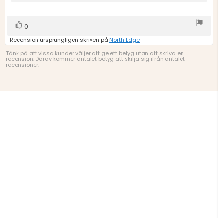
5
stjärnor
Rösta
röst(er)
0
upp
Recension ursprungligen skriven på
North Edge
Tänk på att vissa kunder väljer att ge ett betyg utan att skriva en
recension. Därav kommer antalet betyg att skilja sig ifrån antalet
recensioner.