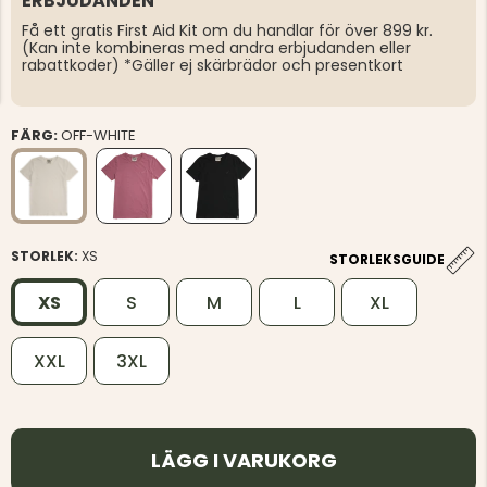
ERBJUDANDEN
Få ett gratis First Aid Kit om du handlar för över 899 kr.
(Kan inte kombineras med andra erbjudanden eller
rabattkoder) *Gäller ej skärbrädor och presentkort
FÄRG:
OFF-WHITE
STORLEK:
XS
STORLEKSGUIDE
XS
S
M
L
XL
XXL
3XL
LÄGG I VARUKORG