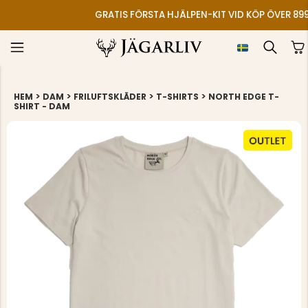
ÄNST: 0325-145599
4.7
>
>
>
>
HEM
DAM
FRILUFTSKLÄDER
T-SHIRTS
NORTH EDGE T-
SHIRT - DAM