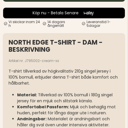
Köp nu - Betala Senare
Vi skickar inom 24
14 dagars
Leveranstid 1-
h
ångerrätt
5dagar
NORTH EDGE T-SHIRT - DAM -
BESKRIVNING
Artikel nr. J795002-cream-xs
T-shirt tillverkad av högkvalitativ 210g singel jersey i
100% bomull, erbjuder denna T-shirt både komfort och
hållbarhet.
Material:
Tillverkad av 100% bomull i 180g singel
jersey för en mjuk och slitstark känsla.
Komfortabel Passform:
Mjuk och behaglig mot
huden, perfekt för långa dagar ute i naturen.
Andningsbar:
Materialet är andningsbart och
håller dig sval även under intensiva aktiviteter.