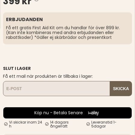
399 kr
ERBJUDANDEN
Få ett gratis First Aid Kit om du handlar för över 899 kr.
(Kan inte kombineras med andra erbjudanden eller
rabattkoder) *Gäller ej skärbrädor och presentkort
SLUT I LAGER
Få ett mail när produkten är tillbaka i lager:
SKICKA
Köp nu - Betala Senare
Vi skickar inom 24
14 dagars
Leveranstid 1-
h
ångerrätt
5dagar