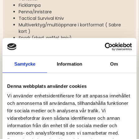
Ficklampa
Penna/Inristare
Tactical Survival Kniv
Multiverktyg/multiöppnare i kortformat ( Sabre
kort )
Spork (sked, gaffel, kniv)
Visselpipa
Wiresåg
Survival armband med kompass
Flaskklämma
Samtycke
Information
Om
Vattentät låda
Denna webbplats använder cookies
Vi använder enhetsidentifierare för att anpassa innehållet
Varumärke
och annonserna till användarna, tillhandahålla funktioner
för sociala medier och analysera vår trafik. Vi
vidarebefordrar även sådana identifierare och annan
information från din enhet till de sociala medier och
annons- och analysföretag som vi samarbetar med.