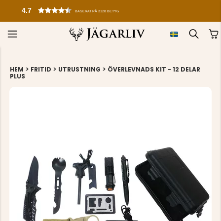
4.7
BASERAT PÅ 3128 BETYG
>
>
>
HEM
FRITID
UTRUSTNING
ÖVERLEVNADS KIT - 12 DELAR
PLUS