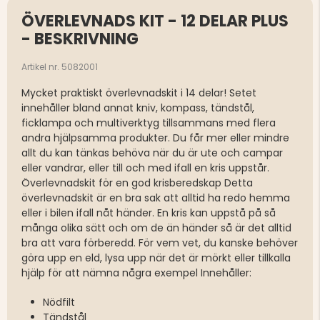
ÖVERLEVNADS KIT - 12 DELAR PLUS
- BESKRIVNING
Artikel nr. 5082001
Mycket praktiskt överlevnadskit i 14 delar! Setet
innehåller bland annat kniv, kompass, tändstål,
ficklampa och multiverktyg tillsammans med flera
andra hjälpsamma produkter. Du får mer eller mindre
allt du kan tänkas behöva när du är ute och campar
eller vandrar, eller till och med ifall en kris uppstår.
Överlevnadskit för en god krisberedskap Detta
överlevnadskit är en bra sak att alltid ha redo hemma
eller i bilen ifall nåt händer. En kris kan uppstå på så
många olika sätt och om de än händer så är det alltid
bra att vara förberedd. För vem vet, du kanske behöver
göra upp en eld, lysa upp när det är mörkt eller tillkalla
hjälp för att nämna några exempel Innehåller:
Nödfilt
Tändstål