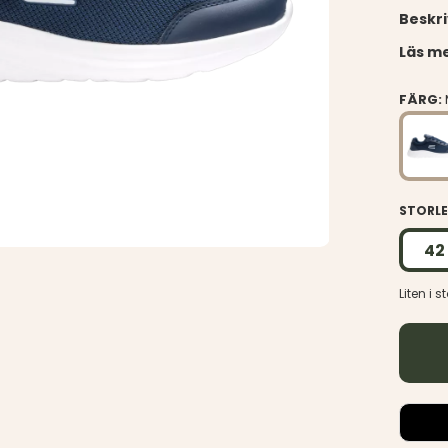
Beskr
Läs me
FÄRG:
STORL
42
Liten i 