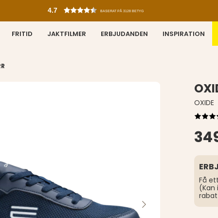
4.7
BASERAT PÅ 3128 BETYG
FRITID
JAKTFILMER
ERBJUDANDEN
INSPIRATION
RR
OXI
OXIDE
349
ERB
Få et
(Kan 
rabat