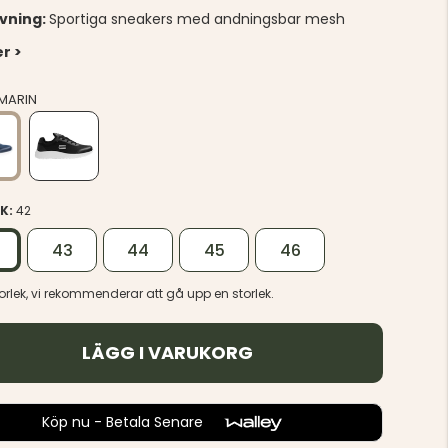
ivning:
Sportiga sneakers med andningsbar mesh
r >
MARIN
EK:
42
43
44
45
46
storlek, vi rekommenderar att gå upp en storlek.
LÄGG I VARUKORG
Köp nu - Betala Senare