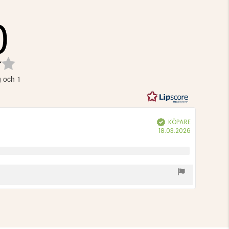
0
Betyg:
4.0
g och 1
utav
5
stjärnor
KÖPARE
Bekräftad
Köpdatum:
18.03.2026