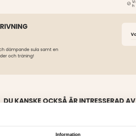
Vi
h
KRIVNING
V
 och dämpande sula samt en
der och träning!
DU KANSKE OCKSÅ ÄR INTRESSERAD AV
Information