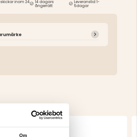
 skickar inom 24
14 dagars
Leveranstid 1-
ångerrätt
5dagar
arumärke
Om