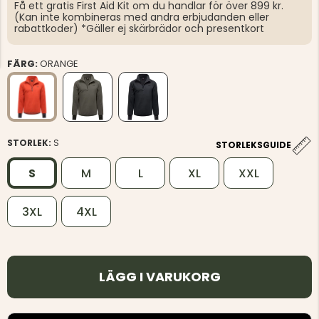
Få ett gratis First Aid Kit om du handlar för över 899 kr.
(Kan inte kombineras med andra erbjudanden eller
rabattkoder) *Gäller ej skärbrädor och presentkort
FÄRG:
ORANGE
STORLEK:
S
STORLEKSGUIDE
S
M
L
XL
XXL
3XL
4XL
LÄGG I VARUKORG