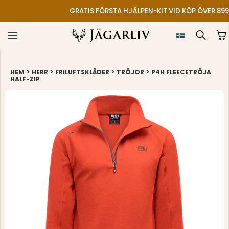
GRATIS FÖRSTA HJÄLPEN-KIT VID KÖP ÖVER 899
>
>
>
>
HEM
HERR
FRILUFTSKLÄDER
TRÖJOR
P4H FLEECETRÖJA
HALF-ZIP