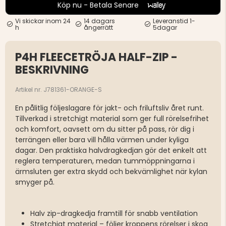
Köp nu - Betala Senare
Vi skickar inom 24
14 dagars
Leveranstid 1-
h
ångerrätt
5dagar
P4H FLEECETRÖJA HALF-ZIP -
BESKRIVNING
Artikel nr. J781361-ORANGE-S
En pålitlig följeslagare för jakt- och friluftsliv året runt.
Tillverkad i stretchigt material som ger full rörelsefrihet
och komfort, oavsett om du sitter på pass, rör dig i
terrängen eller bara vill hålla värmen under kyliga
dagar. Den praktiska halvdragkedjan gör det enkelt att
reglera temperaturen, medan tummöppningarna i
ärmsluten ger extra skydd och bekvämlighet när kylan
smyger på.
Halv zip-dragkedja framtill för snabb ventilation
Stretchigt material – följer kroppens rörelser i skog