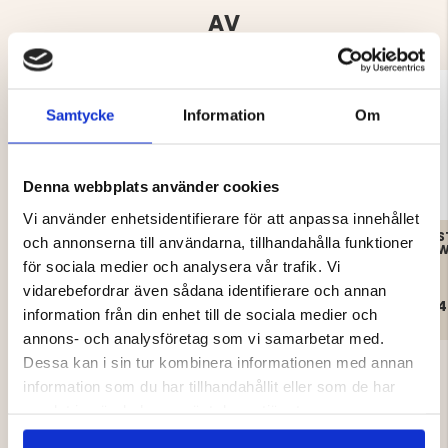
AV
Samtycke
Information
Om
Denna webbplats använder cookies
Vi använder enhetsidentifierare för att anpassa innehållet
P4H ELITE - VÄNDBAR
MULTISCARF, P4H
S
och annonserna till användarna, tillhandahålla funktioner
LAMINERAD
W
FLEECEJACKA - ORANGE
för sociala medier och analysera vår trafik. Vi
CAMO
vidarebefordrar även sådana identifierare och annan
1 095 kr
129 kr
4
information från din enhet till de sociala medier och
annons- och analysföretag som vi samarbetar med.
Dessa kan i sin tur kombinera informationen med annan
information som du har tillhandahållit eller som de har
samlat in när du har använt deras tjänster.