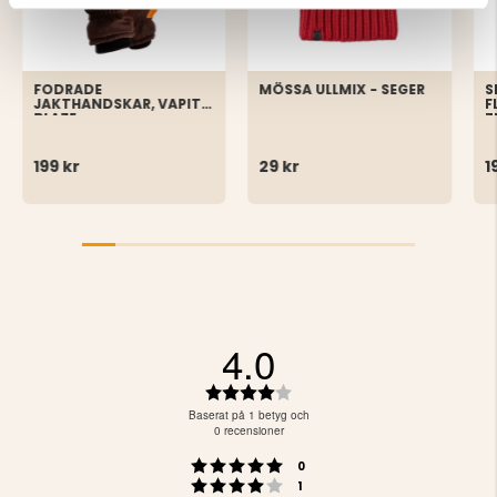
FODRADE
MÖSSA ULLMIX - SEGER
S
JAKTHANDSKAR, VAPITI-
F
BLAZE
Z
199 kr
29 kr
1
4.0
Betyg:
4.0
Baserat på 1 betyg och
utav
0 recensioner
5
Betyg: 5 utav 5 stjärnor
röster
stjärnor
0
Betyg: 4 utav 5 stjärnor
röster
1