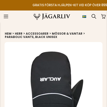
GRATIS FÖRSTA HJÄLPEN-KIT VID KÖP ÖVER 899
>
>
>
>
HEM
HERR
ACCESSOARER
MÖSSOR & VANTAR
PARABOLIC VANTE, BLACK UNISEX