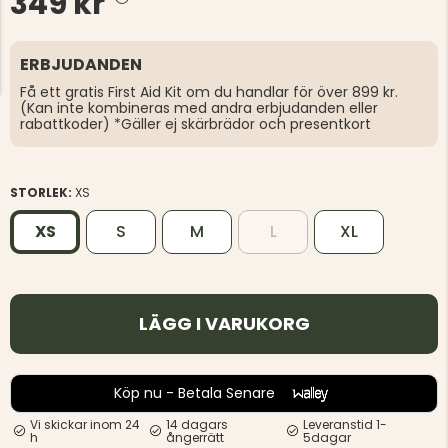
349 kr
ERBJUDANDEN
Få ett gratis First Aid Kit om du handlar för över 899 kr.
(Kan inte kombineras med andra erbjudanden eller
rabattkoder) *Gäller ej skärbrädor och presentkort
STORLEK:
XS
XS
S
M
L
XL
LÄGG I VARUKORG
Köp nu - Betala Senare
Vi skickar inom 24
14 dagars
Leveranstid 1-
h
ångerrätt
5dagar