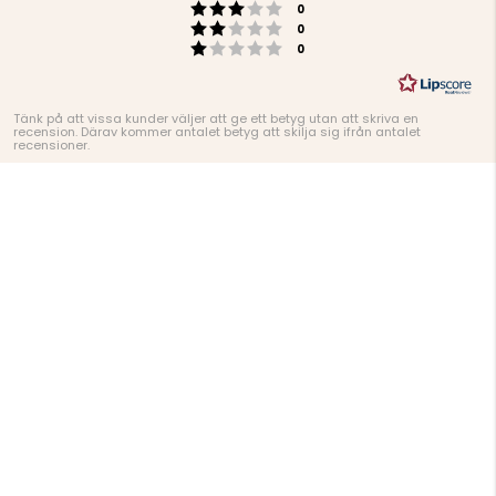
Betyg: 3 utav 5 stjärnor
röster
0
Betyg: 2 utav 5 stjärnor
röster
0
Betyg: 1 utav 5 stjärnor
röster
0
Tänk på att vissa kunder väljer att ge ett betyg utan att skriva en
recension. Därav kommer antalet betyg att skilja sig ifrån antalet
recensioner.