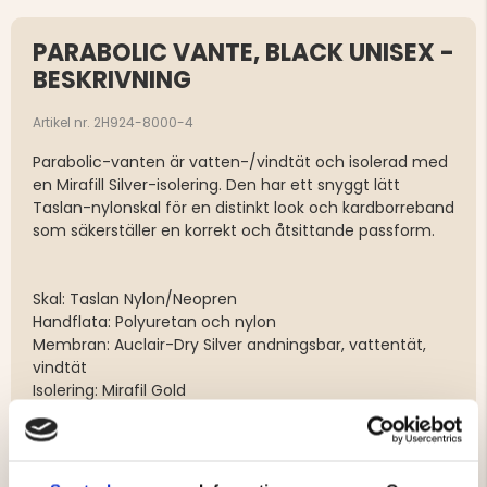
PARABOLIC VANTE, BLACK UNISEX -
BESKRIVNING
Artikel nr. 2H924-8000-4
Parabolic-vanten är vatten-/vindtät och isolerad med
en Mirafill Silver-isolering. Den har ett snyggt lätt
Taslan-nylonskal för en distinkt look och kardborreband
som säkerställer en korrekt och åtsittande passform.
Skal: Taslan Nylon/Neopren
Handflata: Polyuretan och nylon
Membran: Auclair-Dry Silver andningsbar, vattentät,
vindtät
Isolering: Mirafil Gold
Foder: Mjuk borstad Bemberg 100% polyester
Vanten tillhör nivå nummer 3