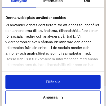
Samtycke
Information
Om
Nivå 3: När dagarna blir kyligare och vinden är starkare
är denna värmenivå bäst om dina händer inte är vana
vid att hantera kylan. Perfekt för alla vinteraktiviteter,
Denna webbplats använder cookies
från skidåkning, naturupplevelsen till touring.
Vi använder enhetsidentifierare för att anpassa innehållet
och annonserna till användarna, tillhandahålla funktioner
Varumärke
för sociala medier och analysera vår trafik. Vi
vidarebefordrar även sådana identifierare och annan
information från din enhet till de sociala medier och
annons- och analysföretag som vi samarbetar med.
Dessa kan i sin tur kombinera informationen med annan
information som du har tillhandahållit eller som de har
DU KANSKE OCKSÅ ÄR INTRESSERAD
samlat in när du har använt deras tjänster.
AV
Tillåt alla
Anpassa